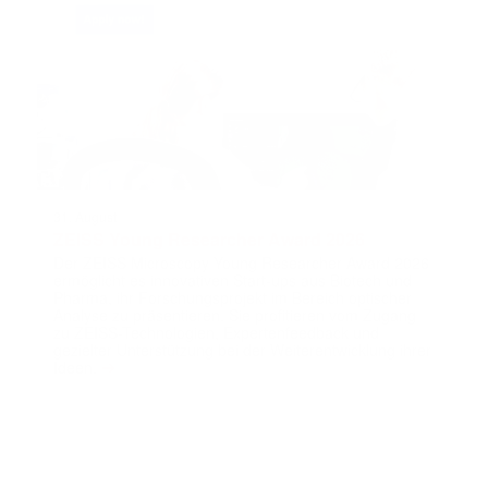
31. August
ZEISS Young Researcher Award 2026
Der ZEISS Microscopy Young Researcher Award 2026
ermöglicht es innovativen Start-ups aus Biotech und
Pharma, ihr Forschungsprojekt im Bereich optischer
Analyse zu präsentieren. Sie profitieren vom Zugang
zu ZEISS-Technologien, Expertenfeedback und
gezielter Unterstützung bei der Weiterentwicklung ihrer
➔
Ideen.