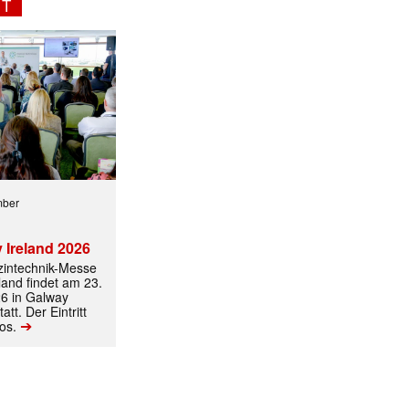
NT
mber
 Ireland 2026
izintechnik-Messe
land findet am 23.
6 in Galway
att. Der Eintritt
➔
los.