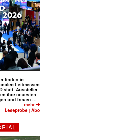
r finden in
ionalen Leitmessen
tatt. Aussteller
eren ihre neuesten
gen und freuen …
➔
mehr
Leseprobe
Abo
|
ORIAL