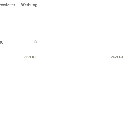
ewsletter
Werbung
ne
ANZEIGE
ANZEIGE