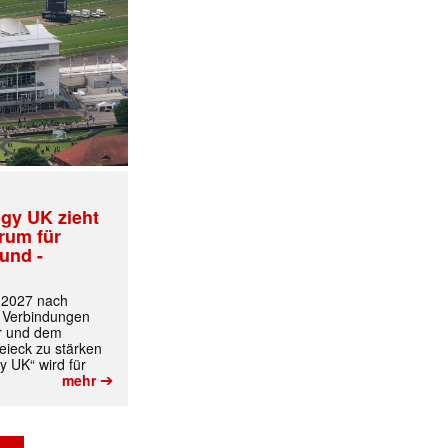
gy UK zieht
trum für
und -
t 2027 nach
 Verbindungen
r und dem
ieck zu stärken
✕
y UK“ wird für
➔
mehr