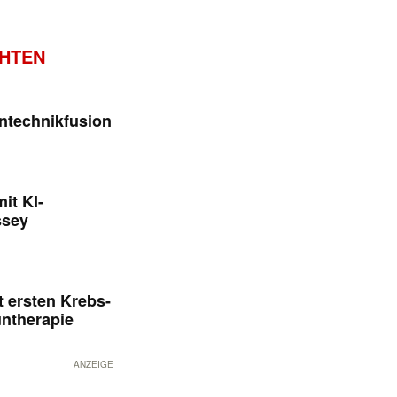
CHTEN
ntechnikfusion
it KI-
ssey
 ersten Krebs-
untherapie
ANZEIGE