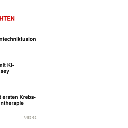
CHTEN
ntechnikfusion
it KI-
ssey
 ersten Krebs-
untherapie
ANZEIGE