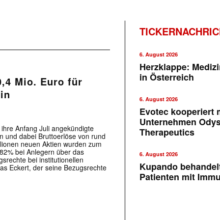
TICKERNACHRI
6. August 2026
Herzklappe: Medizi
in Österreich
,4 Mio. Euro für
ein
6. August 2026
Evotec kooperiert m
Unternehmen Ody
 ihre Anfang Juli angekündigte
Therapeutics
n und dabei Bruttoerlöse von rund
illionen neuen Aktien wurden zum
t 82% bei Anlegern über das
6. August 2026
rechte bei institutionellen
Kupando behandelt
as Eckert, der seine Bezugsrechte
Patienten mit Imm