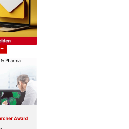
✕
NT
archer Award