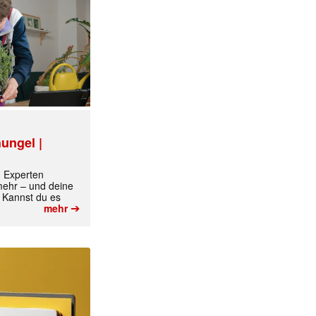
ungel |
m Experten
 mehr – und deine
 Kannst du es
➔
mehr