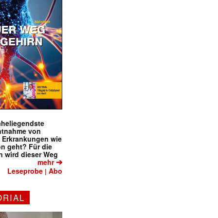
naheliegendste
ntnahme von
f Erkrankungen wie
on geht? Für die
 wird dieser Weg
➔
mehr
Leseprobe
Abo
|
ORIAL