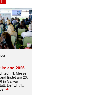
NT
mber
 Ireland 2026
izintechnik-Messe
land findet am 23.
6 in Galway
att. Der Eintritt
➔
los.