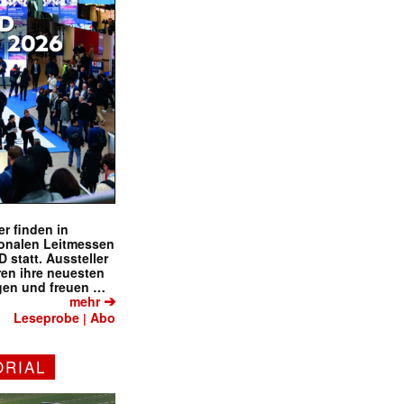
r finden in
ionalen Leitmessen
tatt. Aussteller
eren ihre neuesten
gen und freuen …
➔
mehr
Leseprobe
Abo
|
ORIAL