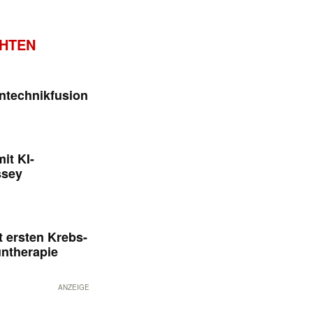
CHTEN
ntechnikfusion
it KI-
ssey
 ersten Krebs-
untherapie
ANZEIGE