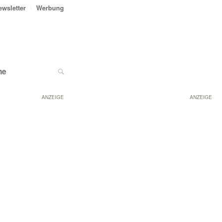
ewsletter
Werbung
ne
ANZEIGE
ANZEIGE