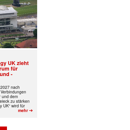
gy UK zieht
trum für
und -
✕
t 2027 nach
 Verbindungen
r und dem
ieck zu stärken
y UK“ wird für
➔
mehr