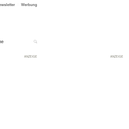
ewsletter
Werbung
ne
ANZEIGE
ANZEIGE