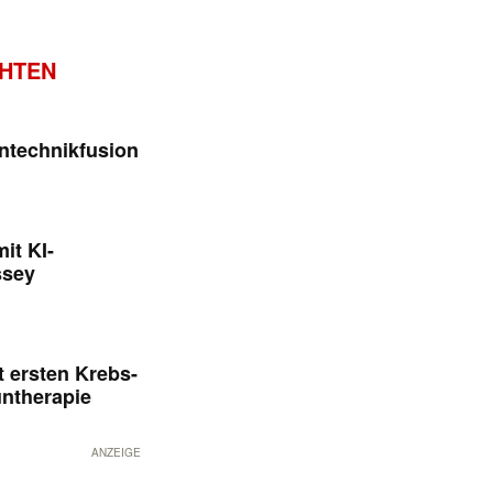
CHTEN
ntechnikfusion
it KI-
ssey
 ersten Krebs-
untherapie
ANZEIGE