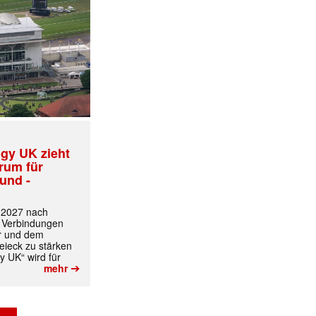
gy UK zieht
trum für
und -
t 2027 nach
 Verbindungen
r und dem
ieck zu stärken
✕
y UK“ wird für
➔
mehr