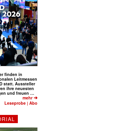
r finden in
ionalen Leitmessen
tatt. Aussteller
eren ihre neuesten
gen und freuen …
➔
mehr
Leseprobe
Abo
|
ORIAL