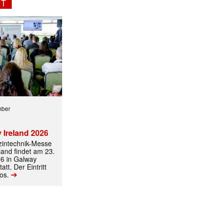
NT
mber
 Ireland 2026
izintechnik-Messe
land findet am 23.
6 in Galway
att. Der Eintritt
➔
los.