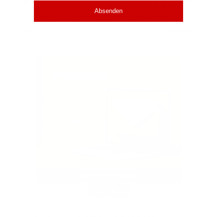
Informationsdschungel | Erklär’s besser!
Ein DIY‑Vlog von einem Experten verwirrt dich nur
noch mehr – und deine Pflanzen gehen ein? 🤯 Kannst
➔
du es besser erklären?
mehr
EVENT