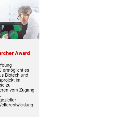
archer Award
 Young
 ermöglicht es
aus Biotech und
projekt im
yse zu
itieren vom Zugang
,
ezielter
Weiterentwicklung
ormiert.