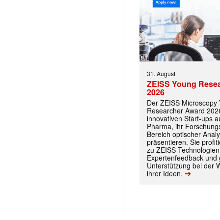
31. August
ZEISS Young Rese
2026
Der ZEISS Microscopy
Researcher Award 2026
innovativen Start-ups 
Pharma, ihr Forschungs
Bereich optischer Anal
präsentieren. Sie prof
zu ZEISS-Technologien
Expertenfeedback und g
Unterstützung bei der 
➔
ihrer Ideen.
 |transkript-Newsletter jede Woche aktuell inf