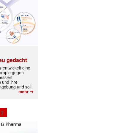
eu gedacht
 entwickelt eine
erapie gegen
✕
essiert
n und ihre
mgebung und soll
➔
mehr
NT