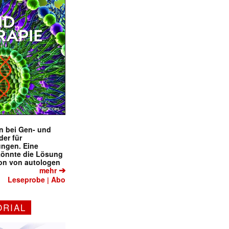
en bei Gen- und
der für
ungen. Eine
könnte die Lösung
ion von autologen
➔
mehr
Leseprobe
Abo
|
ORIAL