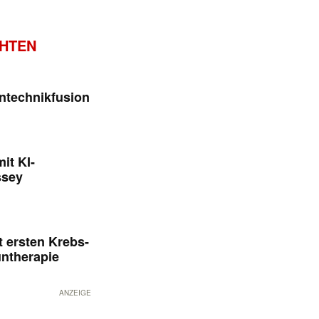
CHTEN
ntechnikfusion
it KI-
ssey
 ersten Krebs-
untherapie
ANZEIGE