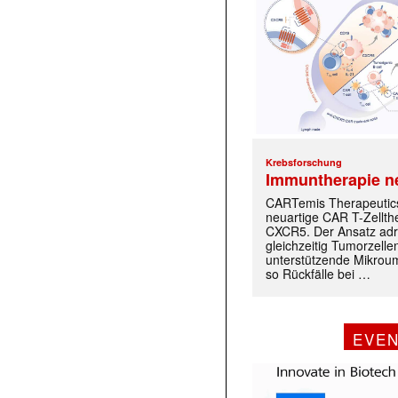
Krebsforschung
Immuntherapie n
CARTemis Therapeutics
neuartige CAR T-Zellth
CXCR5. Der Ansatz adr
gleichzeitig Tumorzelle
unterstützende Mikrou
so Rückfälle bei …
EVE