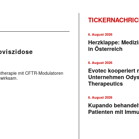
TICKERNACHRI
6. August 2026
Herzklappe: Medizi
in Österreich
oviszidose
6. August 2026
Evotec kooperiert m
achtherapie mit CFTR-Modulatoren
Unternehmen Ody
g wirksam.
Therapeutics
6. August 2026
Kupando behandelt
Patienten mit Imm