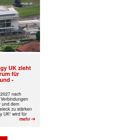
gy UK zieht
✕
trum für
und -
t 2027 nach
 Verbindungen
r und dem
ieck zu stärken
y UK“ wird für
➔
mehr