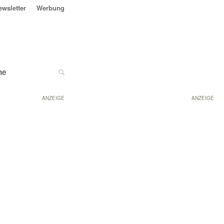
ewsletter
Werbung
ne
ANZEIGE
ANZEIGE