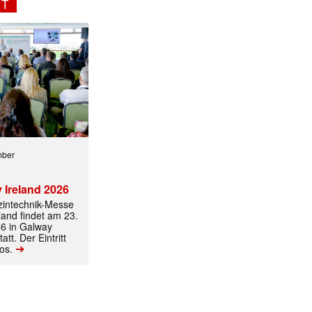
NT
mber
 Ireland 2026
izintechnik-Messe
land findet am 23.
6 in Galway
att. Der Eintritt
➔
los.
ormiert.