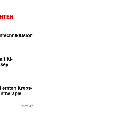
CHTEN
ntechnikfusion
it KI-
ssey
 ersten Krebs-
untherapie
ANZEIGE