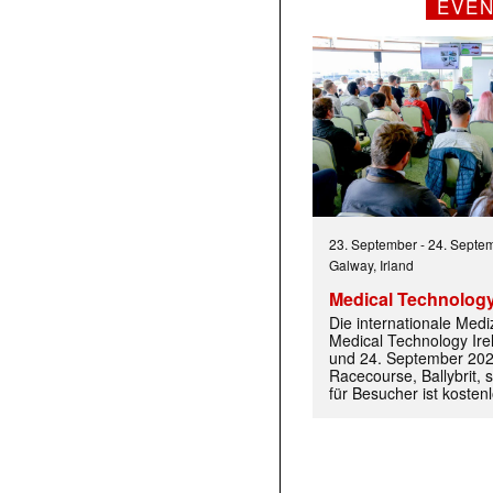
EVE
23. September
-
24. Septe
Galway, Irland
Medical Technology
Die internationale Med
Medical Technology Ire
und 24. September 202
Racecourse, Ballybrit, st
für Besucher ist kosten
 |transkript-Newsletter jede Woche aktuell inf