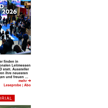
r finden in
ionalen Leitmessen
tatt. Aussteller
eren ihre neuesten
gen und freuen …
➔
mehr
Leseprobe
Abo
|
ORIAL