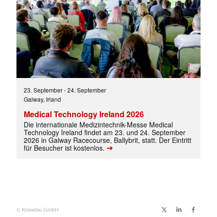
23. September
-
24. September
Galway, Irland
Medical Technology Ireland 2026
Die internationale Medizintechnik-Messe Medical
Technology Ireland findet am 23. und 24. September
Mit dem |transkript-Newsletter
2026 in Galway Racecourse, Ballybrit, statt. Der Eintritt
jede Woche aktuell informiert.
➔
für Besucher ist kostenlos.
E-
Mail
(erforderlich)
© Knowbio GmbH