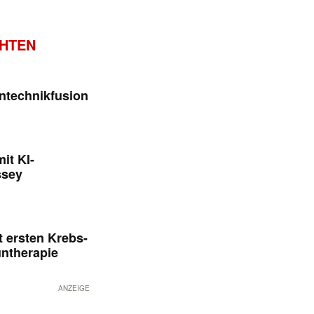
CHTEN
ntechnikfusion
it KI-
ssey
 ersten Krebs-
untherapie
ANZEIGE