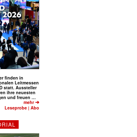
r finden in
ionalen Leitmessen
tatt. Aussteller
eren ihre neuesten
gen und freuen …
➔
mehr
Leseprobe
Abo
|
ORIAL
✕