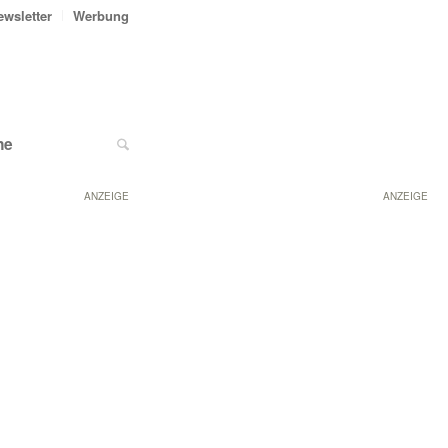
ewsletter
Werbung
ne
ANZEIGE
ANZEIGE