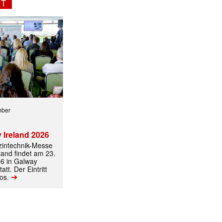
NT
ormiert.
mber
 Ireland 2026
izintechnik-Messe
land findet am 23.
6 in Galway
att. Der Eintritt
➔
los.