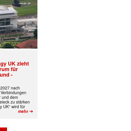
gy UK zieht
trum für
und -
t 2027 nach
 Verbindungen
r und dem
ieck zu stärken
y UK“ wird für
➔
mehr