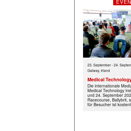
EVE
 |transkript-Newsletter jede Woche aktuell inf
23. September
-
24. Septe
Galway, Irland
)
Medical Technology
Die internationale Med
Medical Technology Ire
und 24. September 202
Racecourse, Ballybrit, st
für Besucher ist kosten