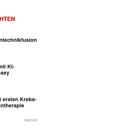
CHTEN
ntechnikfusion
it KI-
ssey
 ersten Krebs-
untherapie
ANZEIGE