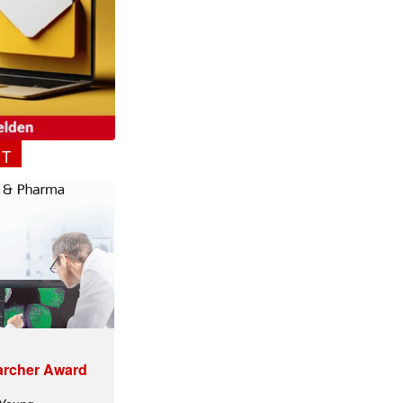
✕
NT
archer Award