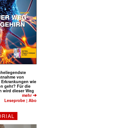
naheliegendste
ntnahme von
f Erkrankungen wie
on geht? Für die
 wird dieser Weg
➔
mehr
Leseprobe
Abo
|
ORIAL