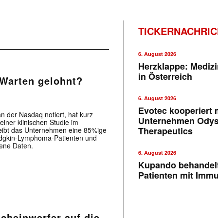
TICKERNACHRI
6. August 2026
Herzklappe: Medizi
in Österreich
 Warten gelohnt?
6. August 2026
Evotec kooperiert m
 der Nasdaq notiert, hat kurz
Unternehmen Ody
iner klinischen Studie im
Therapeutics
hreibt das Unternehmen eine 85%ige
odgkin-Lymphoma-Patienten und
gene Daten.
6. August 2026
Kupando behandelt
Patienten mit Imm
cheinwerfer auf die