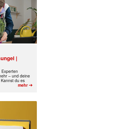
ungel |
m Experten
 mehr – und deine
 Kannst du es
➔
mehr