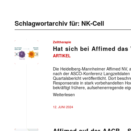
Schlagwortarchiv für:
NK-Cell
Zelltherapie
Hat sich bei Affimed das
ARTIKEL
Die Heidelberg-Mannheimer Affimed NV, an
nach der ASCO-Konferenz Langzeitdaten e
Quartalsbericht veröffentlicht. Dort besc
Responserate in stark vorbehandelten H
bekräftigt frühere, aufsehenerregende ei
Weiterlesen
12. JUNI 2024
Affimed auf der AACR – S