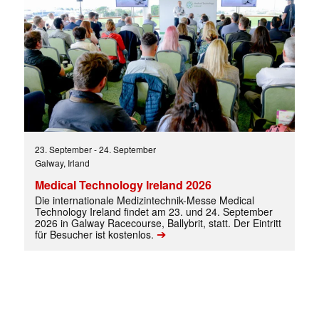
23. September
-
24. September
Galway, Irland
Mit dem |transkript-Newsletter
Medical Technology Ireland 2026
jede Woche aktuell informiert.
Die internationale Medizintechnik-Messe Medical
Technology Ireland findet am 23. und 24. September
2026 in Galway Racecourse, Ballybrit, statt. Der Eintritt
➔
E-
für Besucher ist kostenlos.
Mail
(erforderlich)