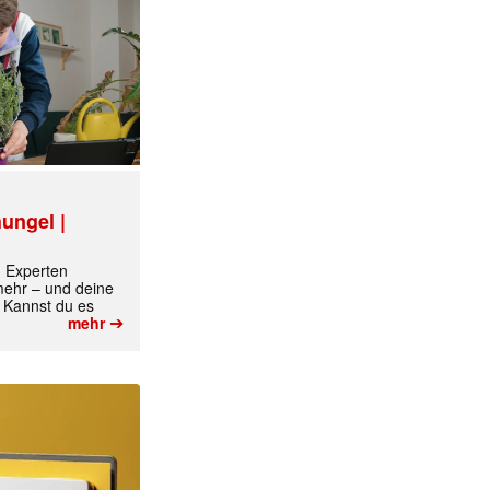
ungel |
m Experten
 mehr – und deine
 Kannst du es
➔
mehr
✕