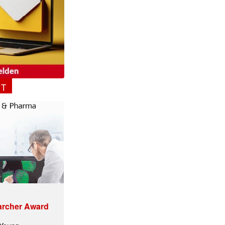
NT
archer Award