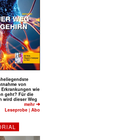
naheliegendste
ntnahme von
f Erkrankungen wie
on geht? Für die
 wird dieser Weg
➔
mehr
Leseprobe
Abo
|
ORIAL