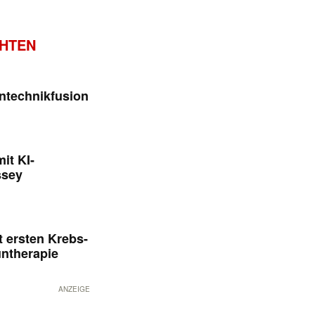
CHTEN
ntechnikfusion
it KI-
ssey
 ersten Krebs-
untherapie
ANZEIGE