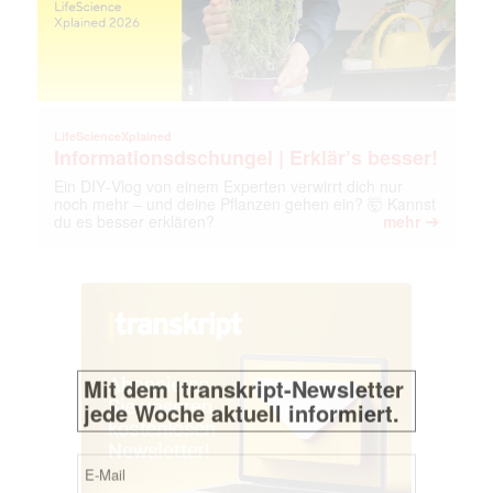
LifeScienceXplained
Informationsdschungel | Erklär’s besser!
Ein DIY‑Vlog von einem Experten verwirrt dich nur
noch mehr – und deine Pflanzen gehen ein? 🤯 Kannst
➔
du es besser erklären?
mehr
Mit dem |transkript-Newsletter
jede Woche aktuell informiert.
E-
Mail
(erforderlich)