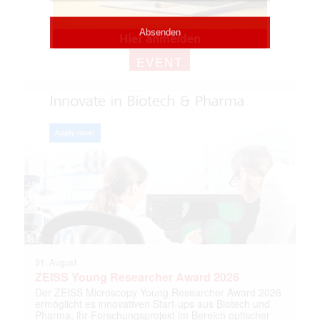
EVENT
31. August
ZEISS Young Researcher Award 2026
Der ZEISS Microscopy Young Researcher Award 2026
ermöglicht es innovativen Start-ups aus Biotech und
Pharma, ihr Forschungsprojekt im Bereich optischer