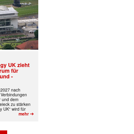
gy UK zieht
trum für
und -
t 2027 nach
 Verbindungen
r und dem
ieck zu stärken
y UK“ wird für
➔
mehr