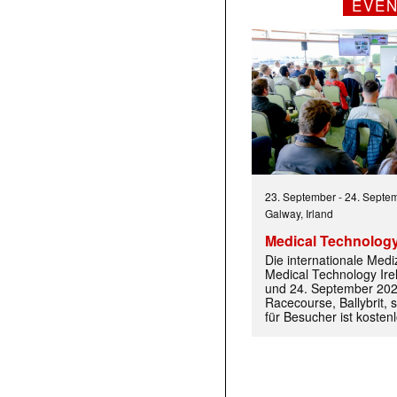
EVE
 |transkript-Newsletter jede Woche aktuell inf
23. September
-
24. Septe
Galway, Irland
)
Medical Technology
Die internationale Med
Medical Technology Ire
und 24. September 202
Racecourse, Ballybrit, st
für Besucher ist kosten