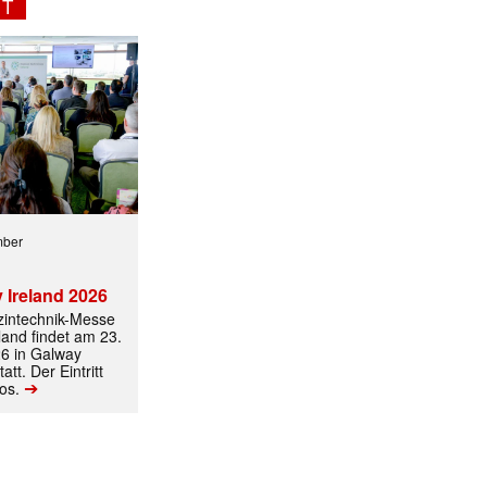
NT
ormiert.
mber
 Ireland 2026
izintechnik-Messe
land findet am 23.
6 in Galway
att. Der Eintritt
➔
los.