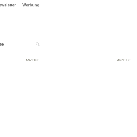
ewsletter
Werbung
ne
ANZEIGE
ANZEIGE