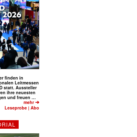
r finden in
ionalen Leitmessen
tatt. Aussteller
eren ihre neuesten
gen und freuen …
➔
mehr
Leseprobe
Abo
|
ORIAL
✕