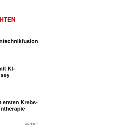
CHTEN
ntechnikfusion
it KI-
ssey
 ersten Krebs-
untherapie
ANZEIGE