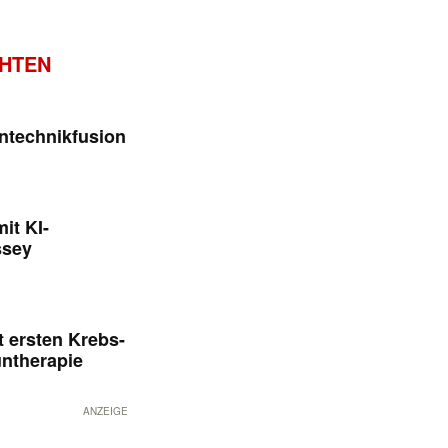
CHTEN
ntechnikfusion
it KI-
ssey
 ersten Krebs-
untherapie
ANZEIGE