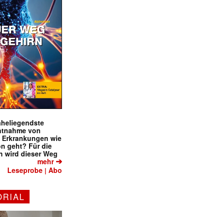
naheliegendste
ntnahme von
f Erkrankungen wie
on geht? Für die
 wird dieser Weg
➔
mehr
Leseprobe
Abo
|
ORIAL