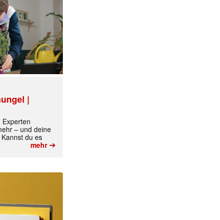
ungel |
m Experten
 mehr – und deine
 Kannst du es
➔
mehr
✕