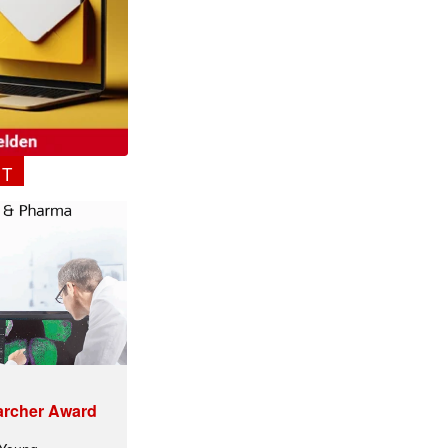
NT
archer Award