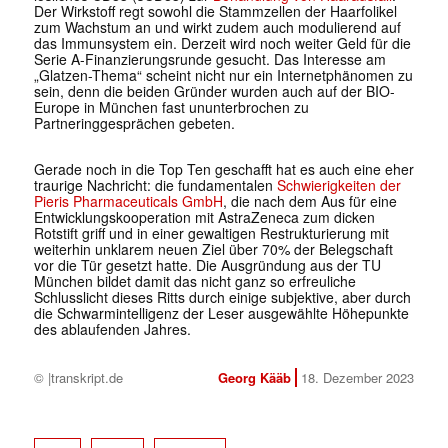
Der Wirkstoff regt sowohl die Stammzellen der Haarfolikel
zum Wachstum an und wirkt zudem auch modulierend auf
das Immunsystem ein. Derzeit wird noch weiter Geld für die
Serie A-Finanzierungsrunde gesucht. Das Interesse am
„Glatzen-Thema“ scheint nicht nur ein Internetphänomen zu
sein, denn die beiden Gründer wurden auch auf der BIO-
Europe in München fast ununterbrochen zu
Partneringgesprächen gebeten.
Gerade noch in die Top Ten geschafft hat es auch eine eher
traurige Nachricht: die fundamentalen
Schwierigkeiten der
Pieris Pharmaceuticals GmbH
, die nach dem Aus für eine
Entwicklungskooperation mit AstraZeneca zum dicken
Rotstift griff und in einer gewaltigen Restrukturierung mit
weiterhin unklarem neuen Ziel über 70% der Belegschaft
vor die Tür gesetzt hatte. Die Ausgründung aus der TU
München bildet damit das nicht ganz so erfreuliche
Schlusslicht dieses Ritts durch einige subjektive, aber durch
die Schwarmintelligenz der Leser ausgewählte Höhepunkte
des ablaufenden Jahres.
© |transkript.de
Georg Kääb
18. Dezember 2023