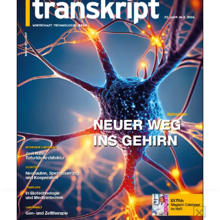
Mit dem |transkript-Newsletter
jede Woche aktuell informiert.
E-
Mail
(erforderlich)