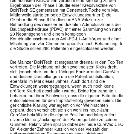
Die höchsten Klickzahlen verbucht eine Meldung zu den
Ergebnissen der Phase I-Studie einer Krebsvakzine von
BioNTech SE gemeinsam mit Genentech/Roche vom Mai.
Mittlerweile starteten beide Entwicklungspartner Ende
Oktober die Phase II für diese mRNA-Vakzine zur
Behandlung des resezierten duktalen Adenokarzinoms der
Bauchspeicheldrüse (PDAC) mit einer Sammlung von rund
20 Neoantigenen und einem komplexen
Kombinationsschema aus Anti-PD-L1-Antikörper und einer
Mischung von vier Chemotherapeutika nach Behandlung. In
die Studie sollen 260 Patienten eingeschlossen werden.
Die Mainzer BioNTech ist insgesamt dreimal in den Top Ten
vertreten. Die Meldung mit den zweitmeisten Klicks dreht
sich jedoch eher um den Tübinger Konkurrenten CureVac
und dessen Darstellungen um die Patentrechtsituation,
ebenfalls im Mai dieses Jahres. Auch dort sind die
Entwicklungen weitergegangen, wenn auch noch keine
größere Klarheit geschaffen wurde. Beide Kontrahenten
beharren auf ihrer Sichtweise, dass die eigenen Patente die
entscheidenden für den Impfstofferfolg gewesen seien. Die
gerichtliche Klärung war eigentlich vor Weihnachten
geplant, doch verschiebt sie sich wohl ins neue Jahr.
CureVac bekräftigte die eigene Position und interpretiert
diverse kleine „Zuckungen“ der Patentgerichte zu seinen
Gunsten. Relativ offen sprach dabei der neue CureVac-CEO
Dr. Alexander Zehnder kürzlich von der Vielzahl der
außergerichtlichen Einigungen solcher „üblichen“