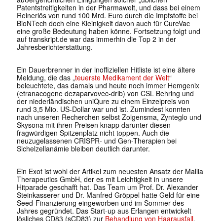
Patentstreitigkeiten in der Pharmawelt, und dass bei einem
Reinerlös von rund 100 Mrd. Euro durch die Impfstoffe bei
BioNTech doch eine Kleinigkeit davon auch für CureVac
eine große Bedeutung haben könne. Fortsetzung folgt und
auf transkript.de war das immerhin die Top 2 in der
Jahresberichterstattung.
Ein Dauerbrenner in der inoffiziellen Hitliste ist eine ältere
Meldung, die das „
teuerste Medikament der Welt
“
beleuchtete, das damals und heute noch immer Hemgenix
(etranacogene dezaparvovec-drlb) von CSL Behring und
der niederländischen uniQure zu einem Einzelpreis von
rund 3,5 Mio. US-Dollar war und ist. Zumindest konnten
nach unseren Recherchen selbst Zolgensma, Zynteglo und
Skysona mit ihren Preisen knapp darunter diesen
fragwürdigen Spitzenplatz nicht toppen. Auch die
neuzugelassenen CRISPR- und Gen-Therapien bei
Sichelzellanämie bleiben deutlich darunter.
Ein Exot ist wohl der Artikel zum neuesten Ansatz der Mallia
Therapeutics GmbH, der es mit Leichtigkeit in unsere
Hitparade geschafft hat. Das Team um Prof. Dr. Alexander
Steinkasserer und Dr. Manfred Gröppel hatte Geld für eine
Seed-Finanzierung eingeworben und im Sommer des
Jahres gegründet. Das Start-up aus Erlangen entwickelt
lösliches CD83 (sCD83) zur
Behandlung von Haarausfall
.