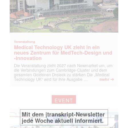
Mit dem |transkript-Newsletter
jede Woche aktuell informiert.
E-
Veranstaltung
Mail
Medical Technology UK zieht in ein
(erforderlich)
neues Zentrum für MedTech-Design und
-Innovation
Die Veranstaltung zieht 2027 nach Newmarket um, um
die Verbindungen zum Cambridge-Cluster und dem
gesamten Goldenen Dreieck zu stärken Die „Medical
➔
Technology UK“ wird für ihre Ausgabe …
mehr
EVENT