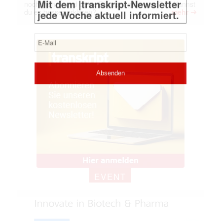
noch mehr – und deine Pflanzen gehen ein? 🤯 Kannst
➔
du es besser erklären?
mehr
EVENT