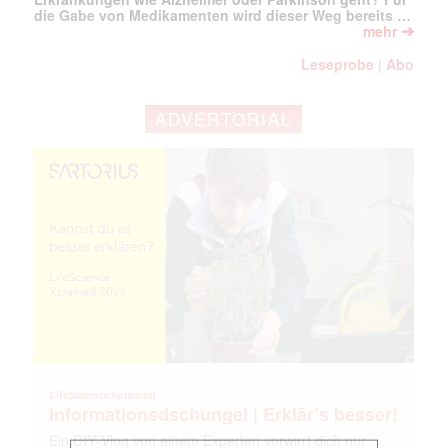
die Gabe von Medikamenten wird dieser Weg bereits …
➔
mehr
Leseprobe
Abo
|
ADVERTORIAL
Mit dem |transkript-Newsletter
jede Woche aktuell informiert.
E-
Mail
LifeScienceXplained
(erforderlich)
Informationsdschungel | Erklär’s besser!
Ein DIY‑Vlog von einem Experten verwirrt dich nur