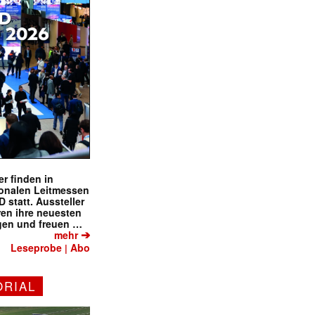
r finden in
ionalen Leitmessen
tatt. Aussteller
eren ihre neuesten
gen und freuen …
➔
mehr
Leseprobe
Abo
|
ORIAL