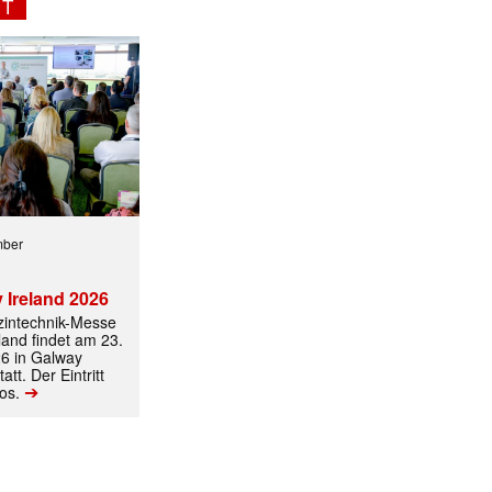
NT
mber
 Ireland 2026
izintechnik-Messe
land findet am 23.
6 in Galway
att. Der Eintritt
➔
los.
✕