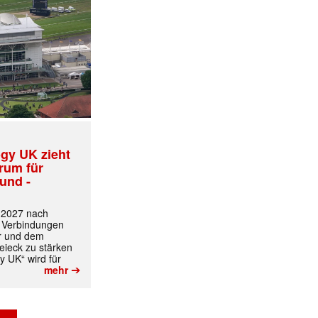
gy UK zieht
trum für
und -
t 2027 nach
 Verbindungen
r und dem
ieck zu stärken
y UK“ wird für
➔
mehr