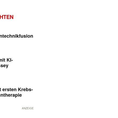
CHTEN
ntechnikfusion
it KI-
ssey
 ersten Krebs-
untherapie
ANZEIGE