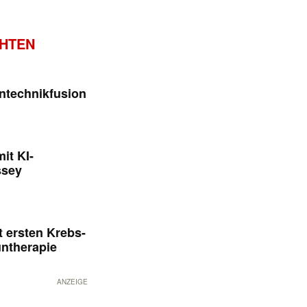
CHTEN
ntechnikfusion
it KI-
ssey
 ersten Krebs-
untherapie
ANZEIGE