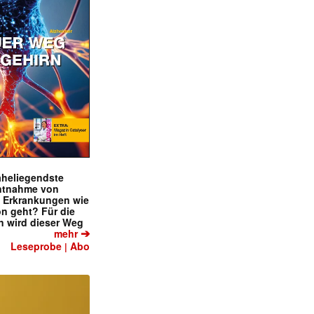
naheliegendste
ntnahme von
f Erkrankungen wie
on geht? Für die
 wird dieser Weg
➔
mehr
Leseprobe
Abo
|