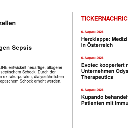
TICKERNACHRI
ellen
6. August 2026
Herzklappe: Medizi
in Österreich
gen Sepsis
6. August 2026
Evotec kooperiert m
E ­entwickelt neuartige, allogene
Unternehmen Ody
 septischem Schock. Durch den
Therapeutics
 extrakorporalen, dialyseähnlichen
 septischem Schock erhöht werden.
6. August 2026
Kupando behandelt
Patienten mit Imm