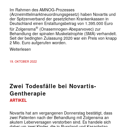
Im Rahmen des AMNOG-Prozesses
(Arzneimittelmarktneuordnungsgesetz) haben Novartis und
der Spitzenverband der gesetzlichen Krankenkassen in
Deutschland einen Erstattungsbetrag von 1.395.000 Euro
®
für Zolgensma
(Onasemnogen-Abeparvovec) zur
Behandlung der spinalen Muskelatrophie (SMA) verhandelt.
Seit der bedingten Zulassung 2020 war ein Preis von knapp
2 Mio. Euro aufgerufen worden.
Weiterlesen
19. OKTOBER 2022
Zwei Todesfälle bei Novartis-
Gentherapie
ARTIKEL
Novartis hat am vergangenen Donnerstag bestätigt, dass
zwei Patienten nach der Behandlung mit Zolgensma an
akutem Leberversagen verstorben sind. Es handele sich
dabei um zwei Kinder, die in Russland und Kasachstan