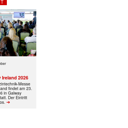
NT
ormiert.
mber
 Ireland 2026
izintechnik-Messe
land findet am 23.
6 in Galway
att. Der Eintritt
➔
los.