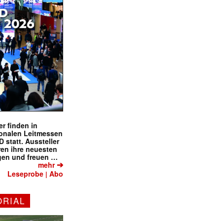
r finden in
ionalen Leitmessen
tatt. Aussteller
eren ihre neuesten
gen und freuen …
➔
mehr
Leseprobe
Abo
|
ORIAL