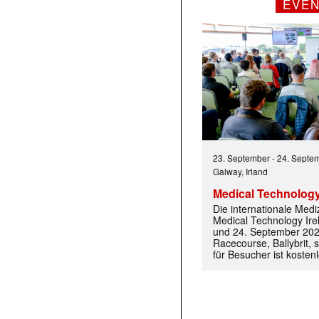
EVE
 |transkript-Newsletter jede Woche aktuell inf
23. September
-
24. Septe
Galway, Irland
Medical Technology
Die internationale Med
)
Medical Technology Ire
und 24. September 202
Racecourse, Ballybrit, st
für Besucher ist kosten