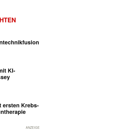
CHTEN
ntechnikfusion
it KI-
ssey
 ersten Krebs-
untherapie
ANZEIGE