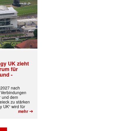
✕
gy UK zieht
trum für
und -
t 2027 nach
 Verbindungen
r und dem
ieck zu stärken
y UK“ wird für
➔
mehr