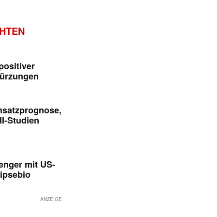
CHTEN
positiver
kürzungen
msatzprognose,
II-Studien
enger mit US-
ipsebio
ANZEIGE