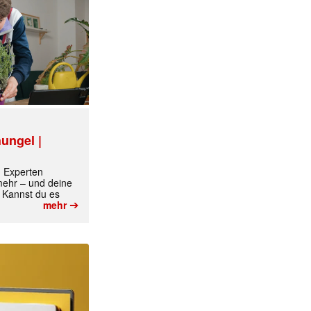
ungel |
m Experten
 mehr – und deine
 Kannst du es
➔
mehr