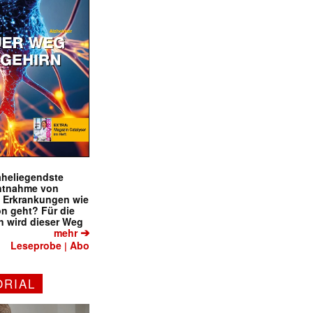
naheliegendste
ntnahme von
f Erkrankungen wie
on geht? Für die
 wird dieser Weg
➔
mehr
Leseprobe
Abo
|
ORIAL