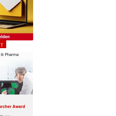
✕
NT
archer Award