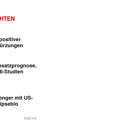
CHTEN
positiver
kürzungen
msatzprognose,
II-Studien
enger mit US-
ipsebio
ANZEIGE