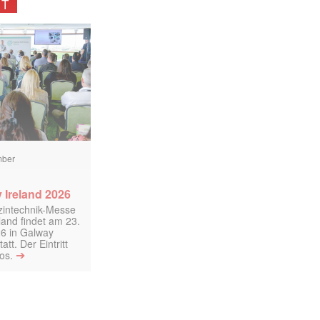
NT
mber
 Ireland 2026
izintechnik-Messe
land findet am 23.
6 in Galway
att. Der Eintritt
➔
los.