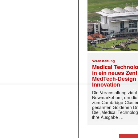
Veranstaltung
Medical Technolo
in ein neues Zen
MedTech-Design 
 |transkript-Newsletter jede Woche aktuell inf
Innovation
Die Veranstaltung zieh
Newmarket um, um die
zum Cambridge-Cluste
)
gesamten Goldenen Dre
Die „Medical Technolog
ihre Ausgabe …