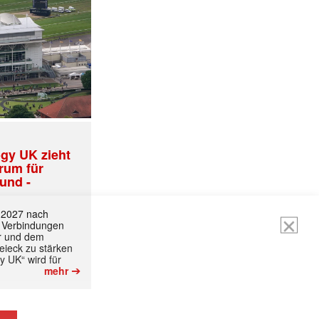
gy UK zieht
trum für
und -
ormiert.
t 2027 nach
 Verbindungen
r und dem
ieck zu stärken
y UK“ wird für
➔
mehr