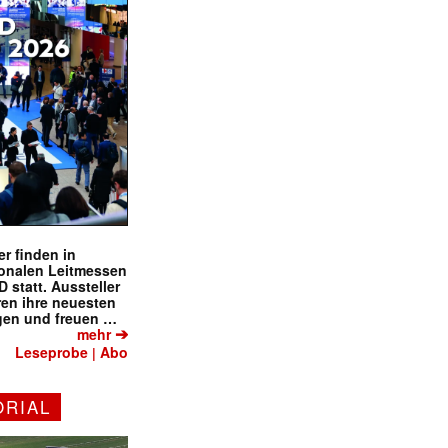
✕
r finden in
ionalen Leitmessen
tatt. Aussteller
eren ihre neuesten
gen und freuen …
➔
mehr
Leseprobe
Abo
|
ORIAL