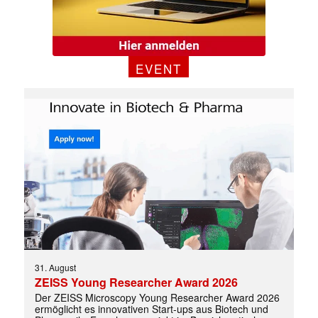
EVENT
31. August
Mit dem |transkript-Newsletter
ZEISS Young Researcher Award 2026
jede Woche aktuell informiert.
Der ZEISS Microscopy Young Researcher Award 2026
ermöglicht es innovativen Start-ups aus Biotech und