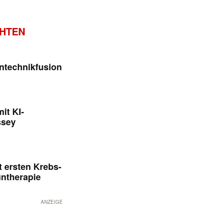
CHTEN
ntechnikfusion
it KI-
ssey
 ersten Krebs-
untherapie
ANZEIGE