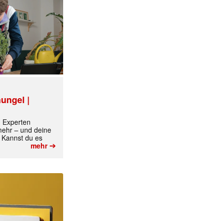
✕
ungel |
m Experten
 mehr – und deine
 Kannst du es
➔
mehr