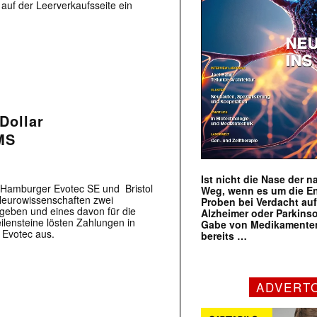
auf der Leerverkaufsseite ein
Dollar
MS
Ist nicht die Nase der 
r Hamburger Evotec SE und Bristol
Weg, wenn es um die E
Neurowissenschaften zwei
Proben bei Verdacht au
rgeben und eines davon für die
Alzheimer oder Parkins
ilensteine lösten Zahlungen in
Gabe von Medikamenten
 Evotec aus.
bereits …
ADVERT