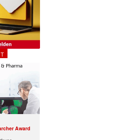
NT
ormiert.
archer Award