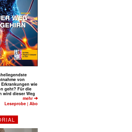
naheliegendste
ntnahme von
f Erkrankungen wie
on geht? Für die
 wird dieser Weg
➔
mehr
Leseprobe
Abo
|
ORIAL