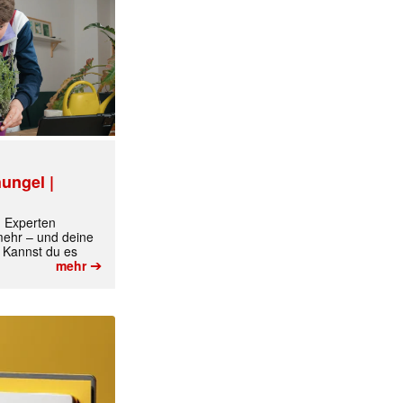
✕
ungel |
m Experten
 mehr – und deine
 Kannst du es
➔
mehr