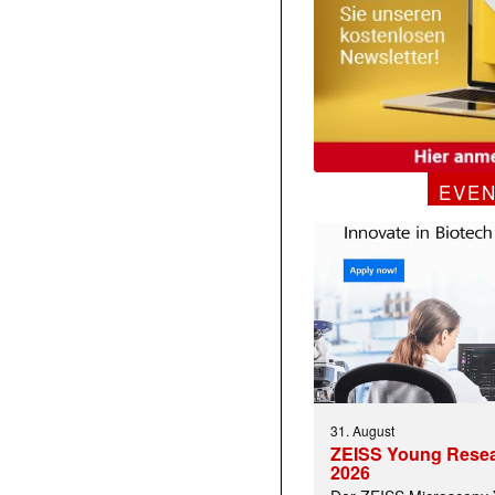
EVE
 |transkript-Newsletter jede Woche aktuell inf
31. August
)
ZEISS Young Rese
2026