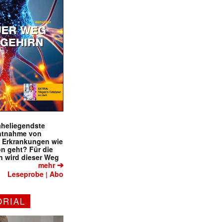
naheliegendste
ntnahme von
f Erkrankungen wie
on geht? Für die
 wird dieser Weg
➔
mehr
Leseprobe
Abo
|
ORIAL