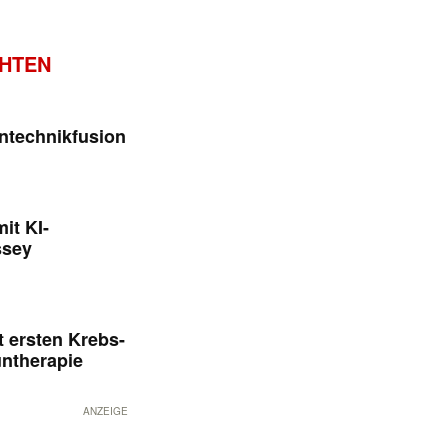
CHTEN
ntechnikfusion
it KI-
ssey
 ersten Krebs-
untherapie
ANZEIGE