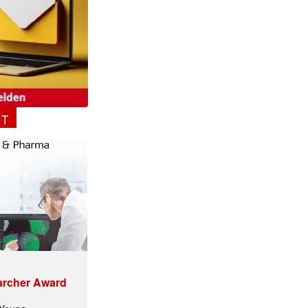
NT
ormiert.
archer Award