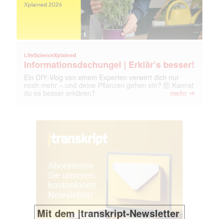
LifeScienceXplained
Informationsdschungel | Erklär’s besser!
Ein DIY‑Vlog von einem Experten verwirrt dich nur
noch mehr – und deine Pflanzen gehen ein? 🤯 Kannst
➔
du es besser erklären?
mehr
Mit dem |transkript-Newsletter
jede Woche aktuell informiert.
E-
Mail
(erforderlich)