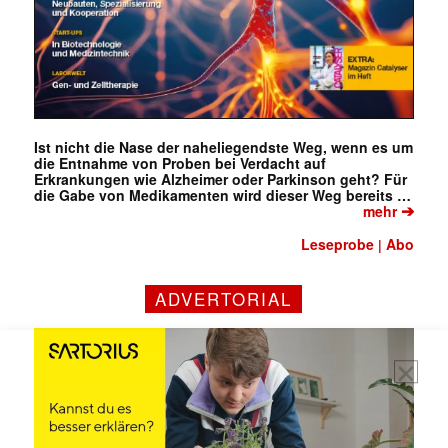
Mit dem |transkript-Newsletter
jede Woche aktuell informiert.
Ist nicht die Nase der naheliegendste Weg, wenn es um
die Entnahme von Proben bei Verdacht auf
Erkrankungen wie Alzheimer oder Parkinson geht? Für
E-
die Gabe von Medikamenten wird dieser Weg bereits …
Mail
➔
mehr
(erforderlich)
Leseprobe
Abo
|
ADVERTORIAL