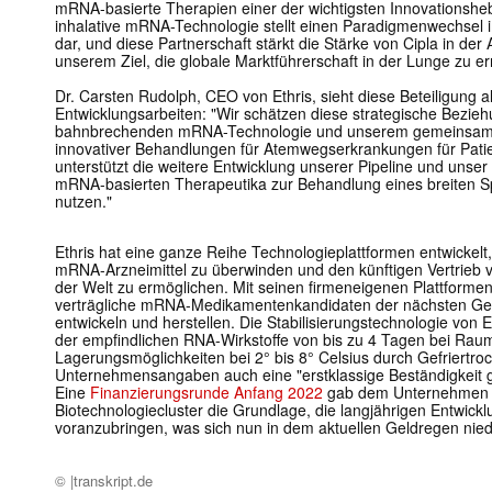
mRNA-basierte Therapien einer der wichtigsten Innovationsheb
inhalative mRNA-Technologie stellt einen Paradigmenwechse
dar, und diese Partnerschaft stärkt die Stärke von Cipla in de
unserem Ziel, die globale Marktführerschaft in der Lunge zu er
Dr. Carsten Rudolph, CEO von Ethris, sieht diese Beteiligung 
Entwicklungsarbeiten: "Wir schätzen diese strategische Beziehu
bahnbrechenden mRNA-Technologie und unserem gemeinsamen 
innovativer Behandlungen für Atemwegserkrankungen für Patien
unterstützt die weitere Entwicklung unserer Pipeline und unser 
mRNA-basierten Therapeutika zur Behandlung eines breiten S
nutzen."
Ethris hat eine ganze Reihe Technologieplattformen entwickel
mRNA-Arzneimittel zu überwinden und den künftigen Vertrieb v
der Welt zu ermöglichen. Mit seinen firmeneigenen Plattforme
verträgliche mRNA-Medikamentenkandidaten der nächsten Gene
entwickeln und herstellen. Die Stabilisierungstechnologie von Et
der empfindlichen RNA-Wirkstoffe von bis zu 4 Tagen bei Raumt
Lagerungsmöglichkeiten bei 2° bis 8° Celsius durch Gefriertr
Unternehmensangaben auch eine "erstklassige Beständigkeit 
Eine
Finanzierungsrunde Anfang 2022
gab dem Unternehmen
Biotechnologiecluster die Grundlage, die langjährigen Entwic
voranzubringen, was sich nun in dem aktuellen Geldregen nied
© |transkript.de