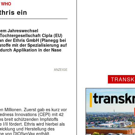
WHO
,
thris ein
 dem Jahreswechsel
Tochtergesellschaft Cipla (EU)
 an der Ethris GmbH (Planegg bei
offe mit der Spezialisierung auf
durch Applikation in der Nase
ANZEIGE
TRANSK
 Millionen. Zuerst gab es kurz vor
redness Innovations (CEPI) mit 42
es breit schützenden Impfstoffs
/II fördert. Ethris wird hierbei als
twicklung und Herstellung des
ene von DIOSynVax enthält.