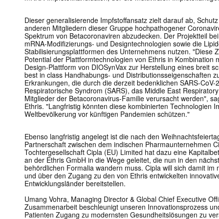
Dieser generalisierende Impfstoffansatz zielt darauf ab, Schu
anderen Mitgliedern dieser Gruppe hochpathogener Coronavire
Spektrum von Betacoronaviren abzudecken. Der Projektteil bei E
mRNA-Modifizierungs- und Designtechnologien sowie die Lipid
Stabilisierungsplattformen des Unternehmens nutzen. "Diese 
Potential der Plattformtechnologien von Ethris in Kombinatio
Design-Plattform von DIOSynVax zur Herstellung eines breit 
best in class Handhabungs- und Distributionsseigenschaften 
Erkrankungen, die durch die derzeit bedenklichen SARS-CoV-2
Respiratorische Syndrom (SARS), das Middle East Respirato
Mitglieder der Betacoronavirus-Familie verursacht werden", s
Ethris. "Langfristig könnten diese kombinierten Technologien Im
Weltbevölkerung vor künftigen Pandemien schützen."
Ebenso langfristig angelegt ist die nach den Weihnachtsfeier
Partnerschaft zwischen dem indischen Pharmaunternehmen Cipla
Tochtergesellschaft Cipla (EU) Limited hat dazu eine Kapitalbe
an der Ethris GmbH in die Wege geleitet, die nun in den näch
behördlichen Formalia wandern muss. Cipla will sich damit im
und über den Zugang zu den von Ethris entwickelten innovativ
Entwicklungsländer bereitstellen.
Umang Vohra, Managing Director & Global Chief Executive Offic
Zusammenarbeit beschleunigt unseren Innovationsprozess und
Patienten Zugang zu modernsten Gesundheitslösungen zu vers