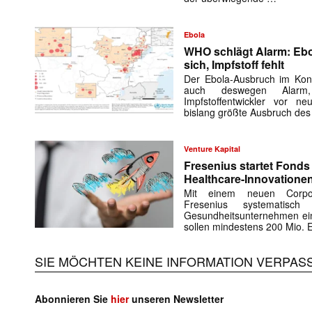
Ebola
WHO schlägt Alarm: Ebo
sich, Impfstoff fehlt
Der Ebola-Ausbruch im Kon
auch deswegen Alarm,
Impfstoffentwickler vor ne
bislang größte Ausbruch de
Venture Kapital
Fresenius startet Fonds 
Healthcare-Innovatione
Mit einem neuen Corporat
Fresenius systematisch
Gesundheitsunternehmen ei
sollen mindestens 200 Mio. 
SIE MÖCHTEN KEINE INFORMATION VERPAS
Abonnieren Sie
hier
unseren Newsletter