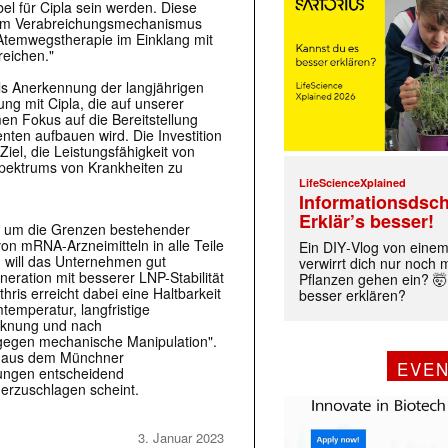
el für Cipla sein werden. Diese
l im Verabreichungsmechanismus
r Atemwegstherapie im Einklang mit
reichen."
als Anerkennung der langjährigen
ng mit Cipla, die auf unserer
Fokus auf die Bereitstellung
ten aufbauen wird. Die Investition
Ziel, die Leistungsfähigkeit von
pektrums von Krankheiten zu
LifeScienceXplained
Informationsdsch
Erklär’s besser!
t, um die Grenzen bestehender
on mRNA-Arzneimitteln in alle Teile
Ein DIY‑Vlog von eine
n will das Unternehmen gut
verwirrt dich nur noch
ration mit besserer LNP-Stabilität
Pflanzen gehen ein? 🤯
hris erreicht dabei eine Haltbarkeit
besser erklären?
emperatur, langfristige
ocknung und nach
gegen mechanische Manipulation".
 aus dem Münchner
EVE
klungen entscheidend
erzuschlagen scheint.
3. Januar 2023