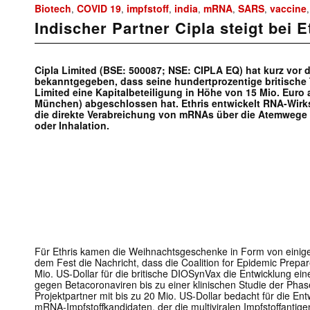
Biotech
COVID 19
impfstoff
india
mRNA
SARS
vaccine
,
,
,
,
,
,
Indischer Partner Cipla steigt bei E
Cipla Limited (BSE: 500087; NSE: CIPLA EQ) hat kurz vor
bekanntgegeben, dass seine hundertprozentige britische 
Limited eine Kapitalbeteiligung in Höhe von 15 Mio. Euro
München) abgeschlossen hat. Ethris entwickelt RNA-Wirkst
die direkte Verabreichung von mRNAs über die Atemwege 
oder Inhalation.
Für Ethris kamen die Weihnachtsgeschenke in Form von einigen
dem Fest die Nachricht, dass die Coalition for Epidemic Prepa
Mio. US-Dollar für die britische DIOSynVax die Entwicklung ein
gegen Betacoronaviren bis zu einer klinischen Studie der Phase I
Projektpartner mit bis zu 20 Mio. US-Dollar bedacht für die En
mRNA-Impfstoffkandidaten, der die multiviralen Impfstoffantig