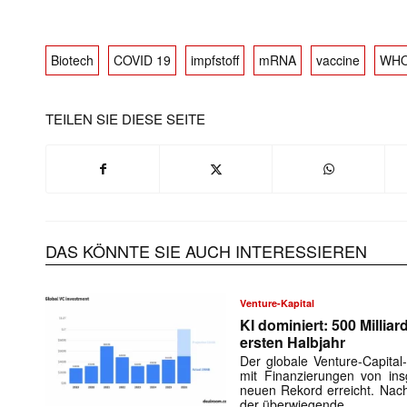
Biotech
COVID 19
impfstoff
mRNA
vaccine
WH
TEILEN SIE DIESE SEITE
DAS KÖNNTE SIE AUCH INTERESSIEREN
Mit dem
Venture-Kapital
KI dominiert: 500 Millia
E-
ersten Halbjahr
Mail
Der globale Venture-Capital
(erforderlich
mit Finanzierungen von in
neuen Rekord erreicht. Nach
der überwiegende …