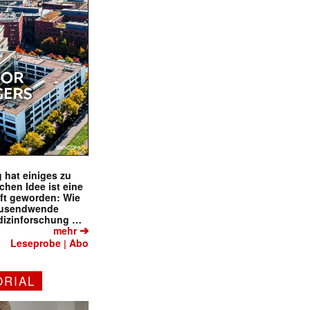
 hat einiges zu
schen Idee ist eine
ft geworden: Wie
tausendwende
dizinforschung …
➔
mehr
Leseprobe
Abo
|
ORIAL