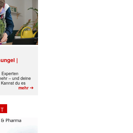
✕
ungel |
m Experten
 mehr – und deine
 Kannst du es
➔
mehr
NT