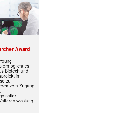
archer Award
 Young
 ermöglicht es
aus Biotech und
projekt im
yse zu
itieren vom Zugang
,
ezielter
ormiert.
Weiterentwicklung