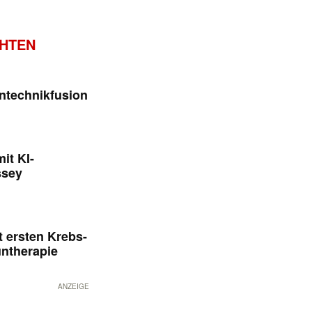
CHTEN
ntechnikfusion
it KI-
ssey
 ersten Krebs-
untherapie
ANZEIGE