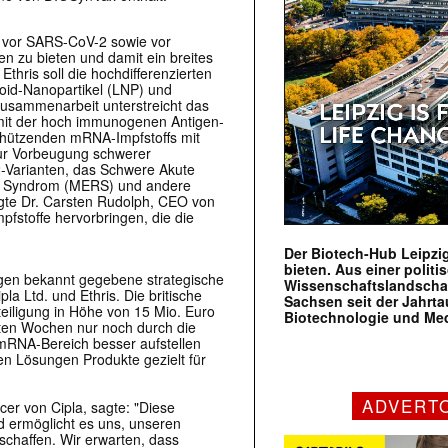
tz vor SARS-CoV-2 sowie vor
n zu bieten und damit ein breites
thris soll die hochdifferenzierten
oid-Nanopartikel (LNP) und
Zusammenarbeit unterstreicht das
n mit der hoch immunogenen Antigen-
schützenden mRNA-Impfstoffs mit
zur Vorbeugung schwerer
-Varianten, das Schwere Akute
ry Syndrom (MERS) und andere
agte Dr. Carsten Rudolph, CEO von
pfstoffe hervorbringen, die die
Der Biotech-Hub Leipzig
bieten. Aus einer politi
tagen bekannt gegebene strategische
Wissenschaftslandscha
 Ltd. und Ethris. Die britische
Sachsen seit der Jahr
teiligung in Höhe von 15 Mio. Euro
Biotechnologie und Me
sten Wochen nur noch durch die
 mRNA-Bereich besser aufstellen
en Lösungen Produkte gezielt für
ADVERT
er von Cipla, sagte: "Diese
 ermöglicht es uns, unseren
chaffen. Wir erwarten, dass