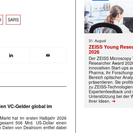
O
SARS
31. August
ZEISS Young Rese
2026
Der ZEISS Microscopy
Researcher Award 2026
innovativen Start-ups 
Pharma, ihr Forschungs
Bereich optischer Anal
präsentieren. Sie prof
zu ZEISS-Technologien
Expertenfeedback und g
 |transkript-Newsletter jede Woche aktuell inf
Unterstützung bei der 
➔
ihrer Ideen.
rden VC-Gelder global im
-Markt hat im ersten Halbjahr 2026
)
sgesamt 506 Mrd. US-Dollar einen
 Daten von Dealroom entfiel dabei