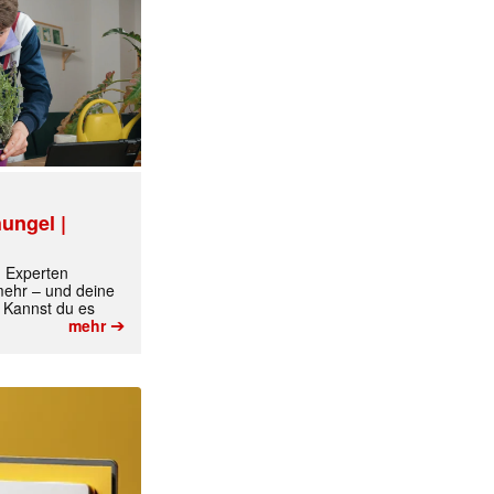
ungel |
m Experten
 mehr – und deine
 Kannst du es
➔
mehr
✕