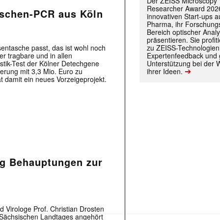
Der ZEISS Microscopy
Researcher Award 2026
aschen-PCR aus Köln
innovativen Start-ups 
Pharma, ihr Forschungs
Bereich optischer Anal
präsentieren. Sie prof
zu ZEISS-Technologien
sentasche passt, das ist wohl noch
Expertenfeedback und g
er tragbare und in allen
Unterstützung bei der 
stik-Test der Kölner Detechgene
➔
ihrer Ideen.
rung mit 3,3 Mio. Euro zu
t damit ein neues Vorzeigeprojekt.
ng Behauptungen zur
 Virologe Prof. Christian Drosten
 |transkript-Newsletter jede Woche aktuell inf
Sächsischen Landtages angehört