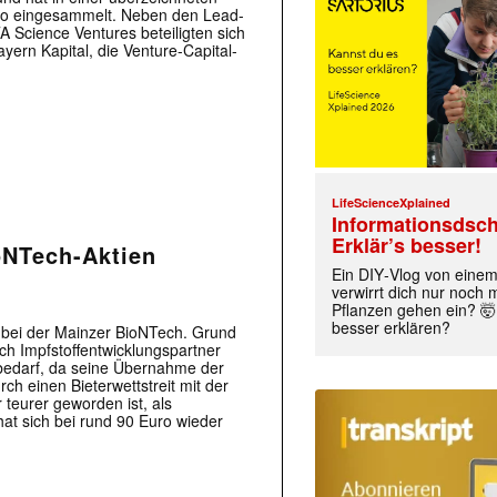
ro eingesammelt. Neben den Lead-
 Science Ventures beteiligten sich
ern Kapital, die Venture-Capital-
LifeScienceXplained
Informationsdsch
Erklär’s besser!
ioNTech-Aktien
Ein DIY‑Vlog von eine
verwirrt dich nur noch
Pflanzen gehen ein? 🤯
besser erklären?
 bei der Mainzer BioNTech. Grund
rch Impfstoffentwicklungspartner
dbedarf, da seine Übernahme der
h einen Bieterwettstreit mit der
teurer geworden ist, als
at sich bei rund 90 Euro wieder