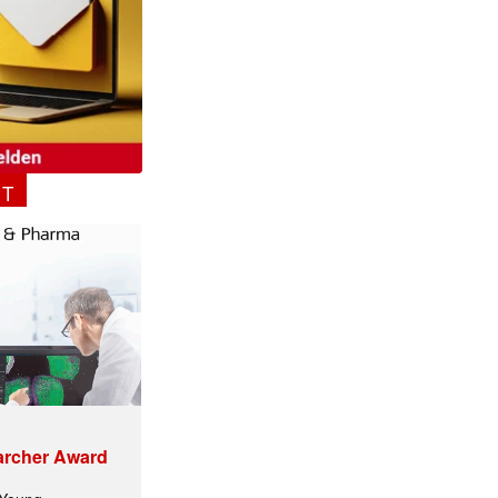
NT
archer Award