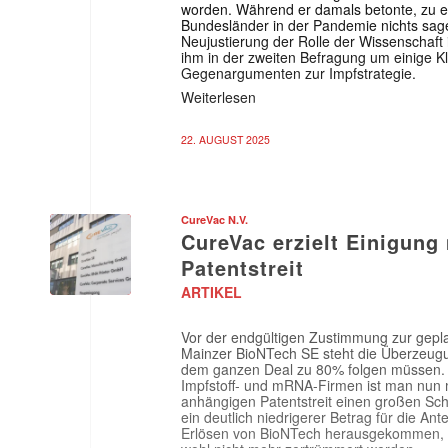
worden. Während er damals betonte, zu ei
Bundesländer in der Pandemie nichts sag
E-
Neujustierung der Rolle der Wissenschaft i
Mail
ihm in der zweiten Befragung um einige Kl
(erforderlich
Gegenargumenten zur Impfstrategie.
Weiterlesen
22. AUGUST 2025
CureVac N.V.
CureVac erzielt Einigung
Patentstreit
ARTIKEL
Vor der endgültigen Zustimmung zur gep
Mainzer BioNTech SE steht die Überzeugun
dem ganzen Deal zu 80% folgen müssen.
Impfstoff- und mRNA-Firmen ist man nun 
anhängigen Patentstreit einen großen Sch
ein deutlich niedrigerer Betrag für die An
Erlösen von BioNTech herausgekommen, aber