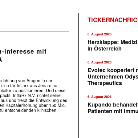
TICKERNACHRI
6. August 2026
Herzklappe: Medizi
in Österreich
n-Interesse mit
A
6. August 2026
Evotec kooperiert m
Unternehmen Ody
usrichtung von Amgen in den
Therapeutics
 sich für Inflarx aus Jena eine
bitor zu positionieren. Und diese
ckt: InflaRx N.V. richtet seine
6. August 2026
aus und treibt die Entwicklung des
Kupando behandelt
elen Kapitalerhöhung über 150 Mio.
 zu entscheidenden klinischen
Patienten mit Imm