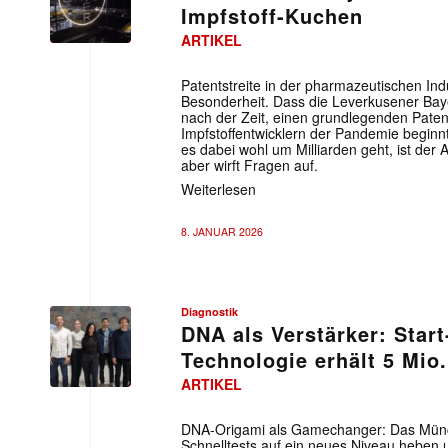
Impfstoff-Kuchen
ARTIKEL
Patentstreite in der pharmazeutischen Indu
Besonderheit. Dass die Leverkusener Bayer
nach der Zeit, einen grundlegenden Patent
Impfstoffentwicklern der Pandemie begin
es dabei wohl um Milliarden geht, ist der 
aber wirft Fragen auf.
Weiterlesen
8. JANUAR 2026
Diagnostik
DNA als Verstärker: Star
Technologie erhält 5 Mio
ARTIKEL
DNA-Origami als Gamechanger: Das Münchn
Schnelltests auf ein neues Niveau heben 