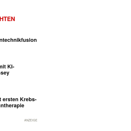
CHTEN
ntechnikfusion
it KI-
ssey
 ersten Krebs-
untherapie
ANZEIGE