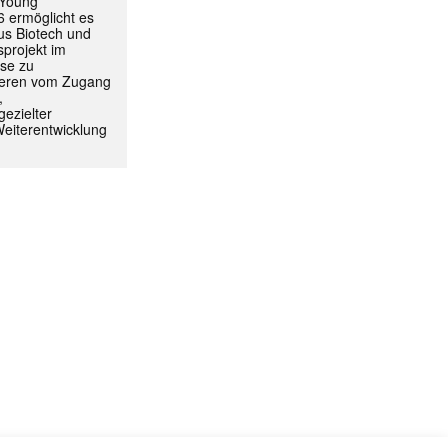
 Young
 ermöglicht es
aus Biotech und
projekt im
yse zu
itieren vom Zugang
,
ezielter
Weiterentwicklung
ormiert.