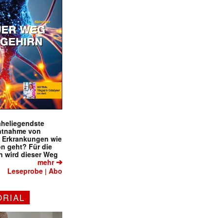
naheliegendste
ntnahme von
f Erkrankungen wie
on geht? Für die
 wird dieser Weg
➔
mehr
Leseprobe
Abo
|
ORIAL