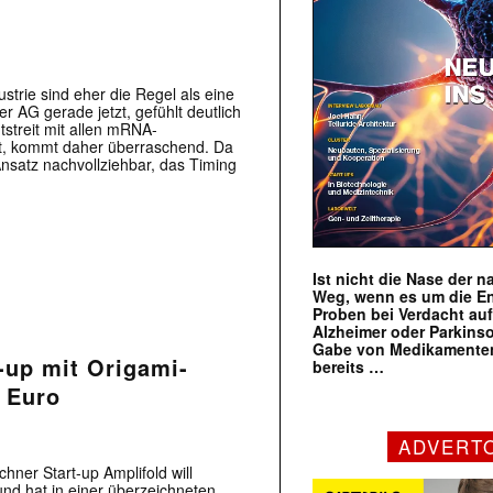
strie sind eher die Regel als eine
 AG gerade jetzt, gefühlt deutlich
streit mit allen mRNA-
nt, kommt daher überraschend. Da
Ansatz nachvollziehbar, das Timing
Ist nicht die Nase der 
Weg, wenn es um die E
Proben bei Verdacht au
Alzheimer oder Parkins
Gabe von Medikamenten
t-up mit Origami-
bereits …
. Euro
ADVERT
er Start-up Amplifold will
und hat in einer überzeichneten