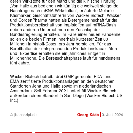
deren Wirkstoffe für den Markt und die klinische Prüfung.
„Von Halle aus bedienen wir künftig die weltweit steigende
Nachfrage nach mRNA-Wirkstoffen“, erläuterte Melanie
Käsmarker, Geschäftsführerin von Wacker Biotech. Wacker
und CordenPharma hatten als Bietergemeinschaft für die
Produktionsbereitschaft von Impfstoffen auf mRNA-Basis
neben anderen Unternehmen den Zuschlag der
Bundesregierung erhalten. Im Falle einer neuen Pandemie
sollen die beiden Firmen innerhalb kürzester Zeit 80
Millionen Impfstoff-Dosen pro Jahr herstellen. Für das
Bereithalten der entsprechenden Produktionskapazitäten
und -Expertise erhalten sie ein jährliches Entgelt in
Millionenhöhe. Die Bereitschaftsphase läuft für mindestens
fünf Jahre.
Wacker Biotech betreibt drei GMP-gerechte, FDA- und
EMA-zertifizierte Produktionsanlagen an den deutschen
Standorten Jena und Halle sowie im niederländischen
Amsterdam. Seit Februar 2021 unterhält Wacker Biotech
außerdem einen Standort in San Diego (Wacker Biotech US
Inc.).
© |transkript.de
Georg Kääb
3. Juni 2024