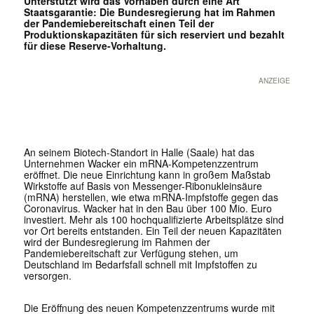
Unterstützt wird das Vorhaben durch eine Art
Staatsgarantie: Die Bundesregierung hat im Rahmen
der Pandemiebereitschaft einen Teil der
Produktionskapazitäten für sich reserviert und bezahlt
für diese Reserve-Vorhaltung.
ANZEIGE
An seinem Biotech-Standort in Halle (Saale) hat das
Unternehmen Wacker ein mRNA-Kompetenzzentrum
eröffnet. Die neue Einrichtung kann in großem Maßstab
Wirkstoffe auf Basis von Messenger-Ribonukleinsäure
(mRNA) herstellen, wie etwa mRNA-Impfstoffe gegen das
Coronavirus. Wacker hat in den Bau über 100 Mio. Euro
investiert. Mehr als 100 hochqualifizierte Arbeitsplätze sind
vor Ort bereits entstanden. Ein Teil der neuen Kapazitäten
wird der Bundesregierung im Rahmen der
Pandemiebereitschaft zur Verfügung stehen, um
Deutschland im Bedarfsfall schnell mit Impfstoffen zu
versorgen.
Die Eröffnung des neuen Kompetenzzentrums wurde mit