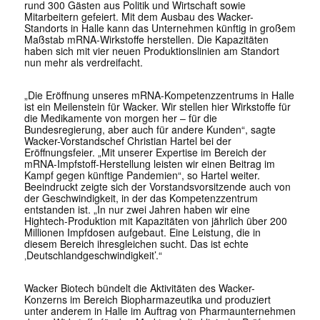
rund 300 Gästen aus Politik und Wirtschaft sowie
Mitarbeitern gefeiert. Mit dem Ausbau des Wacker-
Standorts in Halle kann das Unternehmen künftig in großem
Maßstab mRNA-Wirkstoffe herstellen. Die Kapazitäten
haben sich mit vier neuen Produktionslinien am Standort
nun mehr als verdreifacht.
„Die Eröffnung unseres mRNA-Kompetenzzentrums in Halle
ist ein Meilenstein für Wacker. Wir stellen hier Wirkstoffe für
die Medikamente von morgen her – für die
Bundesregierung, aber auch für andere Kunden“, sagte
Wacker-Vorstandschef Christian Hartel bei der
Eröffnungsfeier. „Mit unserer Expertise im Bereich der
mRNA-Impfstoff-Herstellung leisten wir einen Beitrag im
Kampf gegen künftige Pandemien“, so Hartel weiter.
Beeindruckt zeigte sich der Vorstandsvorsitzende auch von
der Geschwindigkeit, in der das Kompetenzzentrum
entstanden ist. „In nur zwei Jahren haben wir eine
Hightech-Produktion mit Kapazitäten von jährlich über 200
Millionen Impfdosen aufgebaut. Eine Leistung, die in
diesem Bereich ihresgleichen sucht. Das ist echte
‚Deutschlandgeschwindigkeit’.“
Wacker Biotech bündelt die Aktivitäten des Wacker-
Konzerns im Bereich Biopharmazeutika und produziert
unter anderem in Halle im Auftrag von Pharmaunternehmen