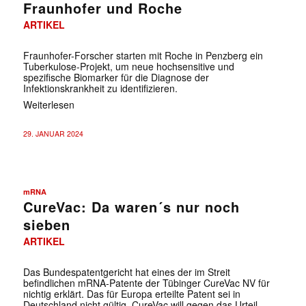
Fraunhofer und Roche
ARTIKEL
Fraunhofer-Forscher starten mit Roche in Penzberg ein
Tuberkulose-Projekt, um neue hochsensitive und
spezifische Biomarker für die Diagnose der
Infektionskrankheit zu identifizieren.
Weiterlesen
29. JANUAR 2024
mRNA
CureVac: Da waren´s nur noch
sieben
ARTIKEL
Das Bundespatentgericht hat eines der im Streit
befindlichen mRNA-Patente der Tübinger CureVac NV für
nichtig erklärt. Das für Europa erteilte Patent sei in
Deutschland nicht gültig. CureVac will gegen das Urteil