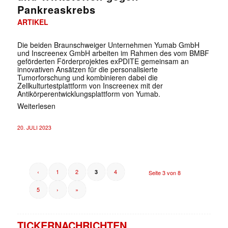
Pankreaskrebs
ARTIKEL
Die beiden Braunschweiger Unternehmen Yumab GmbH
und Inscreenex GmbH arbeiten im Rahmen des vom BMBF
geförderten Förderprojektes exPDITE gemeinsam an
innovativen Ansätzen für die personalisierte
Tumorforschung und kombinieren dabei die
Zellkulturtestplattform von Inscreenex mit der
Antikörperentwicklungsplattform von Yumab.
Weiterlesen
20. JULI 2023
‹
1
2
4
3
Seite 3 von 8
5
›
»
TICKERNACHRICHTEN