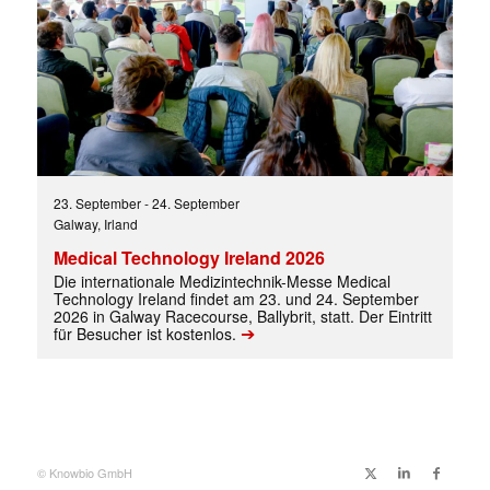
23. September
-
24. September
Galway, Irland
Medical Technology Ireland 2026
Die internationale Medizintechnik-Messe Medical
Technology Ireland findet am 23. und 24. September
Mit dem |transkript-Newsletter
2026 in Galway Racecourse, Ballybrit, statt. Der Eintritt
jede Woche aktuell informiert.
➔
für Besucher ist kostenlos.
E-
Mail
(erforderlich)
© Knowbio GmbH