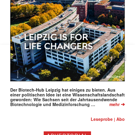
Mit dem |transkript-Newsletter
jede Woche aktuell informiert.
E-
Mail
(erforderlich)
Der Biotech-Hub Leipzig hat einiges zu bieten. Aus
einer politischen Idee ist eine Wissenschaftslandschaft
geworden: Wie Sachsen seit der Jahrtausendwende
➔
Biotechnologie und Medizinforschung …
mehr
Leseprobe
Abo
|