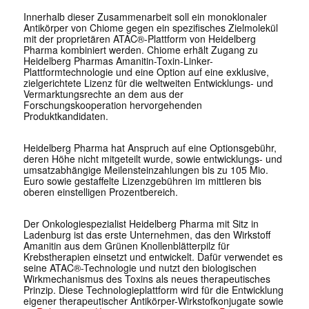
Innerhalb dieser Zusammenarbeit soll ein monoklonaler
Antikörper von Chiome gegen ein spezifisches Zielmolekül
mit der proprietären ATAC®-Plattform von Heidelberg
Pharma kombiniert werden. Chiome erhält Zugang zu
Heidelberg Pharmas Amanitin-Toxin-Linker-
Plattformtechnologie und eine Option auf eine exklusive,
zielgerichtete Lizenz für die weltweiten Entwicklungs- und
Vermarktungsrechte an dem aus der
Forschungskooperation hervorgehenden
Produktkandidaten.
Heidelberg Pharma hat Anspruch auf eine Optionsgebühr,
deren Höhe nicht mitgeteilt wurde, sowie entwicklungs- und
umsatzabhängige Meilensteinzahlungen bis zu 105 Mio.
Euro sowie gestaffelte Lizenzgebühren im mittleren bis
oberen einstelligen Prozentbereich.
Der Onkologiespezialist Heidelberg Pharma mit Sitz in
Ladenburg ist das erste Unternehmen, das den Wirkstoff
Amanitin aus dem Grünen Knollenblätterpilz für
Krebstherapien einsetzt und entwickelt. Dafür verwendet es
seine ATAC®-Technologie und nutzt den biologischen
Wirkmechanismus des Toxins als neues therapeutisches
Prinzip. Diese Technologieplattform wird für die Entwicklung
eigener therapeutischer Antikörper-Wirkstofkonjugate sowie