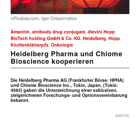
©Pixabay.com, Igor Ovsyannykov
Amanitin
antibody drug conjugate
dievini Hopp
,
,
BioTech holding GmbH & Co. KG
Heidelberg
Hopp
,
,
,
Knollenblätterpilz
Onkologie
,
Heidelberg Pharma und Chiome
Bioscience kooperieren
Die Heidelberg Pharma AG (Frankfurter Börse: HPHA)
und Chiome Bioscience Inc., Tokio, Japan, (Tokio:
4583) gaben die Unterzeichnung einer exklusiven,
zielgerichteten Forschungs- und Optionsvereinbarung
bekannt.
ANZEIGE