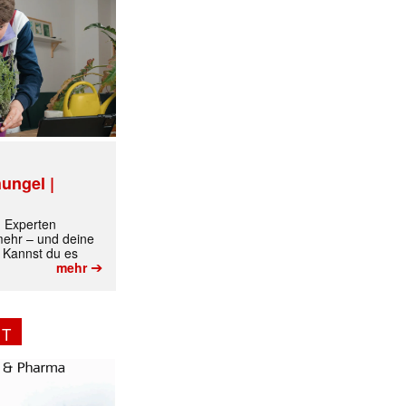
ungel |
m Experten
✕
 mehr – und deine
 Kannst du es
➔
mehr
NT