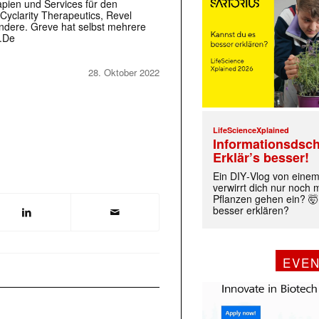
apien und Services für den
Cyclarity Therapeutics, Revel
andere. Greve hat selbst mehrere
b.De
28. Oktober 2022
LifeScienceXplained
Informationsdsch
Erklär’s besser!
Ein DIY‑Vlog von eine
verwirrt dich nur noch
Pflanzen gehen ein? 🤯
besser erklären?
EVE