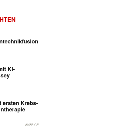
CHTEN
ntechnikfusion
it KI-
ssey
 ersten Krebs-
untherapie
ANZEIGE