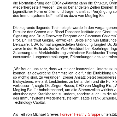
die Normalisierung der CDC42-Aktivität kann die Struktur, Ordn
wiederhergestellt werden. Die so behandelten Zellen können i
jugendlicher Form erfüllen und tragen damit zur Verjüngung s
des Immunsystems bei“, heißt es dazu von Mogling Bio.
Die zugrunde liegende Technologie wurde in den vergangenen 
Direktor des Cancer and Blood Diseases Institute des Cincinnat
Signaling and Drug Discovery Program der Cincinnati Childre
Prof. Dr. Hartmut Geiger, entwickelt. Beide sind nun Mitgründe
Delaware, USA, formal angesiedelten Gründung fungiert Dr. J
zuvor in der Rolle als Senior Vice President bei Boehringer In
Zulassung und Markteinführung zahlreicher Blockbuster-Ther
interstitielle Lungenerkrankungen, Erkrankungen des zentral
„Wir freuen uns sehr, dass wir mit der finanziellen Unterstützu
können, alt gewordene Stammzellen, die für die Blutbildung 
so wichtig sind, zu verjüngen. Dieser Ansatz bietet besonderes
Blutsystems, wie z.B. Leukämien, zu behandeln und die Funk
verbessern“, sagte Dr. Jürgen Reess, CEO von Mogling Bio. „W
Mogling Bio für bahnbrechend, um alte Stammzellen wirklich z
altersbedingte Krankheiten zu lindern, sondern auch um die a
des Immunsystems wiederherzustellen“, sagte Frank Schueler
Technology Capital.
Als Teil von Michael Greves
Forever-Healthy-Gruppe
unterstüt