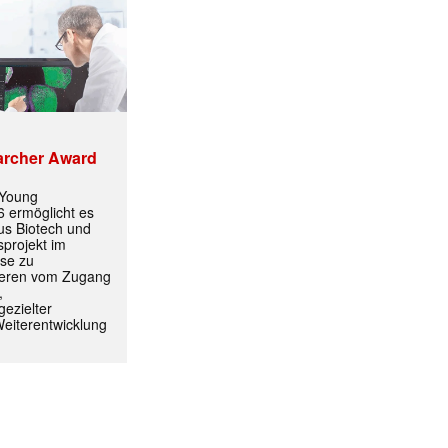
archer Award
 Young
 ermöglicht es
aus Biotech und
projekt im
yse zu
itieren vom Zugang
,
ezielter
Weiterentwicklung