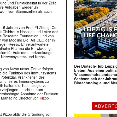
ung und Funktionalität in der Zelle
hre Aufgaben wieder „in
owohl von Stammzellen als auch
15 Jahren von Prof. Yi Zheng, Co-
i Children’s Hospital und Leiter des
n’s Research Foundation, und von
r von Mogling Bio. Als CEO der in
ürgen Reess. Er verantwortete
gelheim Pharma die Entwicklung,
apien für Autoimmunerkrankungen,
en Nervensystems und Krebs.
Der Biotech-Hub Leipzig
ng von Kizoo unser Ziel verfolgen
bieten. Aus einer politi
und die Funktion des Immunsystems
Wissenschaftslandscha
 Potenzial, Krankheiten des
Sachsen seit der Jahr
tion unseres Immunsystems zu
Biotechnologie und Me
ir halten die Technologie von
u verjüngen – nicht nur um
ltersbedingte Abnahme der Funktion
, Managing Director von
Kizoo
ADVERT
zt Kizoo aktiv die Gründung von