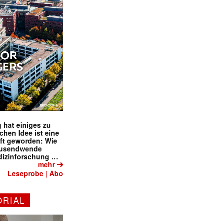
 hat einiges zu
schen Idee ist eine
ft geworden: Wie
tausendwende
dizinforschung …
➔
mehr
Leseprobe
Abo
|
ORIAL