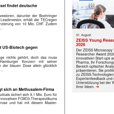
sel findet deutsche
estoren, darunter der Boehringer
Leadinvestor, erhält die TECregen
anzierung von 10 Mio. CHF. Zudem
 …
31. August
ZEISS Young Rese
2026
it US-Biotech gegen
Der ZEISS Microscopy
Researcher Award 2026
nge nichts gehört, doch das muss
innovativen Start-ups 
 Hamburger Konzern mit seiner
Pharma, ihr Forschungs
 der blauen Dose allein glücklich
Bereich optischer Anal
 …
präsentieren. Sie prof
zu ZEISS-Technologien
Expertenfeedback und g
Unterstützung bei der 
➔
ihrer Ideen.
gt sich an Methusalem-Firma
icals sichert sich 9,1 Mio. Euro für
 innovativen FOXO3-Therapeutikums
ibrose und hat mit diesem Master-