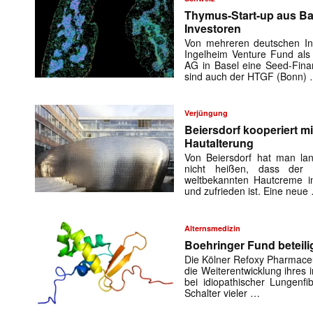
Thymus-Start-up aus Ba
Investoren
Von mehreren deutschen Inv
Ingelheim Venture Fund als 
AG in Basel eine Seed-Fin
sind auch der HTGF (Bonn)
Verjüngung
Beiersdorf kooperiert m
Hautalterung
Von Beiersdorf hat man la
nicht heißen, dass der
weltbekannten Hautcreme in
und zufrieden ist. Eine neue
Alternsmedizin
Boehringer Fund beteili
Die Kölner Refoxy Pharmaceut
die Weiterentwicklung ihres
bei idiopathischer Lungenf
Schalter vieler …