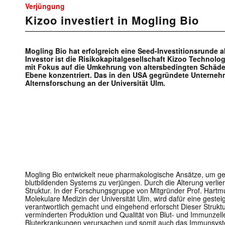
Verjüngung
Kizoo investiert in Mogling Bio
Mogling Bio hat erfolgreich eine Seed-Investitionsrunde 
Investor ist die Risikokapitalgesellschaft Kizoo Technolog
mit Fokus auf die Umkehrung von altersbedingten Schäden
Ebene konzentriert. Das in den USA gegründete Unterneh
Alternsforschung an der Universität Ulm.
Mogling Bio entwickelt neue pharmakologische Ansätze, um ge
blutbildenden Systems zu verjüngen. Durch die Alterung verli
Struktur. In der Forschungsgruppe von Mitgründer Prof. Hartmut 
Molekulare Medizin der Universität Ulm, wird dafür eine gestei
verantwortlich gemacht und eingehend erforscht Dieser Struktur
verminderten Produktion und Qualität von Blut- und Immunzel
Bluterkrankungen verursachen und somit auch das Immunsys