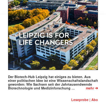
Mail
(erforderlich)
Der Biotech-Hub Leipzig hat einiges zu bieten. Aus
einer politischen Idee ist eine Wissenschaftslandschaft
geworden: Wie Sachsen seit der Jahrtausendwende
➔
Biotechnologie und Medizinforschung …
mehr
Leseprobe
Abo
|