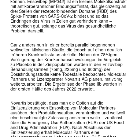
können. Ensovibep (MP042) ist ein kleines Molekülkonstrukt
mit antikörperähnlicher Bindungsaffinität, das gleichzeitig an
drei Stellen der rezeptorbindenden Domäne (RBD) des
Spike-Proteins von SARS-CoV-2 bindet und so das
Eindringen des Virus in Zellen gut verhindern kann –
theoretisch gut, solange das Virus das gesundheitliche
Problem darstellt.
Ganz anders nun in einer bereits parallel begonnenen
weltweiten klinischen Studie, die jedoch auf einen deutlich
früheren Krankheitsstatus abzielte. Neben der 78%igen
Verringerung der Krankenhauseinweisungen im Vergleich
zu Placebo in der Zielpopulation wurden in den Enzovibep-
Behandlungsarmen (75mg, 225mg und 600mg) der
Dosisfindungsstudie keine Todesfälle beobachtet. Molecular
Partners und Lizenzpartner Novartis AG planen, mit 75mg
weiterzuarbeiten. Die Ergebnisse der Phase IIb werden in
der ersten Hälfte des Jahres 2022 erwartet.
Novartis bestätigte, dass man die Option auf die
Einlizenzierung von Ensovibep von Molecular Partners
ausüben, den Produktionsaufbau vorantreiben und weltweit
eine beschleunigte Zulassung anstreben wolle – zunächst
über die Emergency Use Authorization (EUA) der US Food
and Drug Administration (FDA). Nach Abschluss der
Einlizenzierung erhält Molecular Partners eine