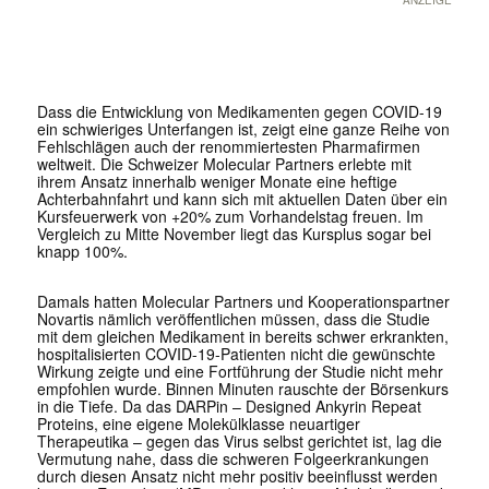
ANZEIGE
Dass die Entwicklung von Medikamenten gegen COVID-19
ein schwieriges Unterfangen ist, zeigt eine ganze Reihe von
Fehlschlägen auch der renommiertesten Pharmafirmen
weltweit. Die Schweizer Molecular Partners erlebte mit
ihrem Ansatz innerhalb weniger Monate eine heftige
Achterbahnfahrt und kann sich mit aktuellen Daten über ein
Kursfeuerwerk von +20% zum Vorhandelstag freuen. Im
Vergleich zu Mitte November liegt das Kursplus sogar bei
knapp 100%.
Damals hatten Molecular Partners und Kooperationspartner
Novartis nämlich veröffentlichen müssen, dass die Studie
mit dem gleichen Medikament in bereits schwer erkrankten,
hospitalisierten COVID-19-Patienten nicht die gewünschte
Wirkung zeigte und eine Fortführung der Studie nicht mehr
empfohlen wurde. Binnen Minuten rauschte der Börsenkurs
in die Tiefe. Da das DARPin – Designed Ankyrin Repeat
Proteins
,
eine eigene Molekülklasse neuartiger
Therapeutika – gegen das Virus selbst gerichtet ist, lag die
Vermutung nahe, dass die schweren Folgeerkrankungen
durch diesen Ansatz nicht mehr positiv beeinflusst werden