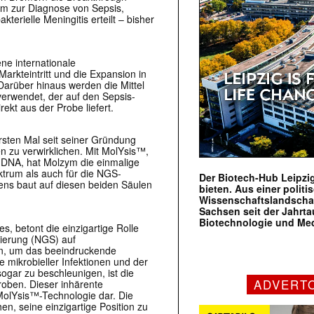
rm zur Diagnose von Sepsis,
terielle Meningitis erteilt – bisher
.
ene internationale
arkteintritt und die Expansion in
arüber hinaus werden die Mittel
verwendet, der auf den Sepsis-
ekt aus der Probe liefert.
rsten Mal seit seiner Gründung
en zu verwirklichen. Mit MolYsis™,
er DNA, hat Molzym die einmalige
ktrum als auch für die NGS-
Der Biotech-Hub Leipzig
ens baut auf diesen beiden Säulen
bieten. Aus einer politi
Wissenschaftslandscha
Sachsen seit der Jahr
Biotechnologie und Me
s, betont die einzigartige Rolle
ierung (NGS) auf
gen, um das beeindruckende
ikrobieller Infektionen und der
ogar zu beschleunigen, ist die
ADVERT
oben. Dieser inhärente
MolYsis™-Technologie dar. Die
, seine einzigartige Position zu