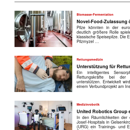
Biomasse-Fermentation
Novel-Food-Zulassung öf
Pilze könnten in der euro
deutlich größere Rolle spiel
klassische Speisepilze. Die
Pilzmyzel …
Rettungsmedizin
Unterstützung für Rettu
Ein intelligentes Sensorp
Rettungskräfte bei der 
unterstützen. Entwickelt w
einem Verbundprojekt am Ins
Mit dem
Medizinrobotik
E-
United Robotics Group e
Mail
(erforderlich
In den Räumlichkeiten der e
Josef-Hospitals in Gelsenki
(URG) ein Trainings- und En