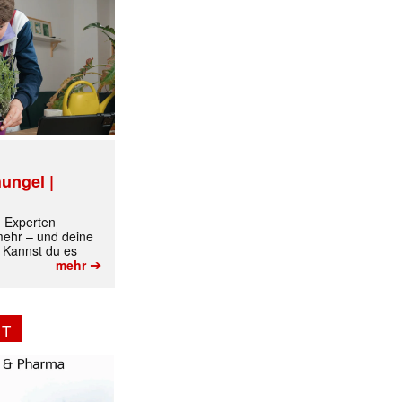
✕
ungel |
m Experten
 mehr – und deine
 Kannst du es
➔
mehr
NT