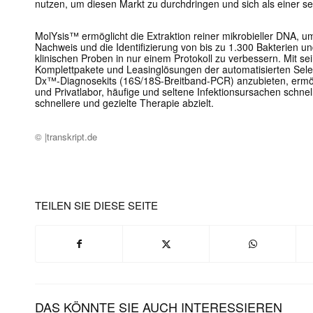
nutzen, um diesen Markt zu durchdringen und sich als einer se
MolYsis™ ermöglicht die Extraktion reiner mikrobieller DNA, u
Nachweis und die Identifizierung von bis zu 1.300 Bakterien un
klinischen Proben in nur einem Protokoll zu verbessern. Mit se
Komplettpakete und Leasinglösungen der automatisierten Sel
Dx™-Diagnosekits (16S/18S-Breitband-PCR) anzubieten, erm
und Privatlabor, häufige und seltene Infektionsursachen schnell
schnellere und gezielte Therapie abzielt.
© |transkript.de
TEILEN SIE DIESE SEITE
DAS KÖNNTE SIE AUCH INTERESSIEREN