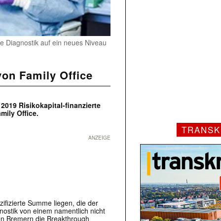
le Diagnostik auf ein neues Niveau
von Family Office
019 Risikokapital-finanzierte
ily Office.
TRANSK
ANZEIGE
zifizierte Summe liegen, die der
gnostik von einem namentlich nicht
den Bremern die Breakthrough