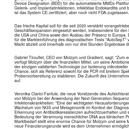
Device Designation (BDD) für die automatisierte MMDx-Plattfo
Gelenk- und Implantatinfektionen, infektiöse Endokarditis und bak
ist das System CE-zertifiziert, aber noch nicht FDA-zugelassen
Das frische Kapital soll für die seit 2020 verstärkt vorangetrieb
Geschäftsexpansion eingesetzt werden, insbesondere für den M
die USA und China sowie den Ausbau der Präsenz in Europa. D
für die Markteinführung des diagnostischen Tests "AutoSepT" 
Markt abzielt und innerhalb von nur drei Stunden Ergebnisse dir
Gabriel Tirouflet, CEO von Molzym und Gradient, sagt: "Zum e
verfügt Molzym über die finanziellen Mittel, um seine Ambition
der einzigen validierten Technologie zur Isolierung mikrobiell
Chance, sich als Referenz sowohl für die PCR mit breitem Spe
Probenvorbereitung zu etablieren. Die Zukunft des Unternehm
auf.
Veronika Clarici-Fanfule, die neue Vorsitzende des Aufsichtsrate
von Molzym bei der Anwendung der Next-Generation-Sequenz
Infektionskrankheiten: "Eine der wichtigsten Herausforderun
Wachstum von NGS und Metagenomik im Kontext der Diagnose m
Erkennung von Antibiotikaresistenzen aufrechtzuerhalten und s
Bedeutung der Verarmung menschlicher DNA aus klinischen Pr
Marktbedarf stellt eine enorme Chance für Molzym und seine 
neue Finanzierungsrunde wird es dem Unternehmen ermöglichen