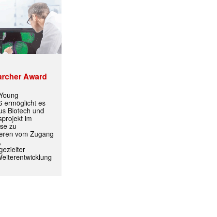
archer Award
 Young
 ermöglicht es
aus Biotech und
projekt im
yse zu
itieren vom Zugang
,
ezielter
ormiert.
Weiterentwicklung