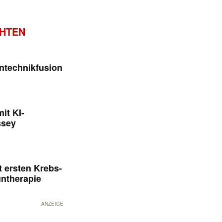
CHTEN
ntechnikfusion
it KI-
ssey
 ersten Krebs-
untherapie
ANZEIGE