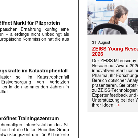
fnet Markt für Pilzprotein
päischen Ernährung künftig eine
en – allerdings nicht unbedingt als
 Europäische Kommission hat die aus
31. August
ZEISS Young Rese
2026
Der ZEISS Microscopy
Researcher Award 2026
ngskräfte im Katastrophenfall
innovativen Start-ups 
Pharma, ihr Forschungs
flaster soll im Katastrophenfall
Bereich optischer Anal
Erstversorgung von Verletzten
präsentieren. Sie prof
ird es in den kommenden Jahren in
zu ZEISS-Technologien
titut …
Expertenfeedback und g
 |transkript-Newsletter jede Woche aktuell inf
Unterstützung bei der 
➔
ihrer Ideen.
röffnet Trainingszentrum
)
hemaligen Intensivstation des St.
rchen hat die United Robotics Group
twicklungszentrum für KI-basierte