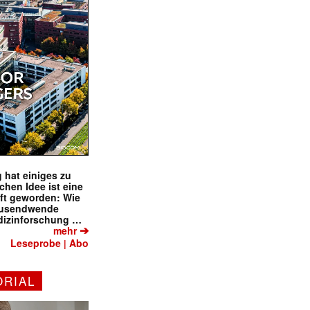
 hat einiges zu
schen Idee ist eine
ft geworden: Wie
tausendwende
dizinforschung …
➔
mehr
Leseprobe
Abo
|
ORIAL