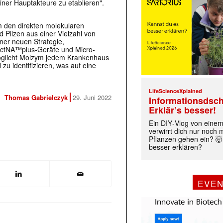
iner Hauptakteure zu etablieren".
m den direkten molekularen
d Pilzen aus einer Vielzahl von
iner neuen Strategie,
ectNA™plus-Geräte und Micro-
öglicht Molzym jedem Krankenhaus
 zu identifizieren, was auf eine
LifeScienceXplained
Thomas Gabrielczyk
29. Juni 2022
Informationsdsch
Erklär’s besser!
Ein DIY‑Vlog von eine
verwirrt dich nur noch
Pflanzen gehen ein? 🤯
besser erklären?
EVE