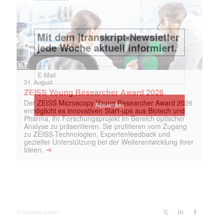
31. August
ZEISS Young Researcher Award 2026
Der ZEISS Microscopy Young Researcher Award 2026
ermöglicht es innovativen Start-ups aus Biotech und
Pharma, ihr Forschungsprojekt im Bereich optischer
Analyse zu präsentieren. Sie profitieren vom Zugang
zu ZEISS-Technologien, Expertenfeedback und
gezielter Unterstützung bei der Weiterentwicklung ihrer
➔
Ideen.
© Knowbio GmbH