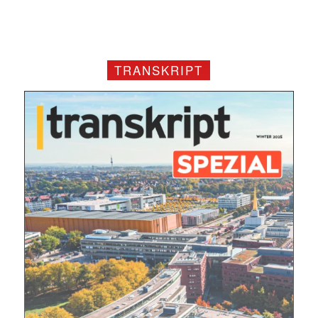
TRANSKRIPT
Mit dem |transkript-Newsletter
jede Woche aktuell informiert.
E-
Mail
(erforderlich)