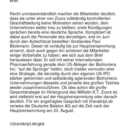
Brief.
Recht unmissverständlich machen die Mitarbeiter deutlich,
dass sie unter einer von Zours vollständig kontrollierten
Geschäftsleitung keine Motivation sehen würden, dem
Unternehmen weiter treu zu bleiben, erste Kündigungen
sprächen bereits eine deutliche Sprache. Kompliziert ist
dabei auch die Personalie des derzeitigen, erst im Juni
durch den Aufsichtsrat bestellten Vorstandes Paul
Böckmann. Dieser ist vorläufig bis zur Hauptversammlung
ernannt, doch auch gegen ihn scheinen die Mitarbeiter
einige Vorbehalte zu haben, wie sich aus dem Brief
herauslesen lässt. Er soll mit seiner internationalen
Pharmaerfahrung gerade dem US-Ableger der Biofrontera
Inc. "auf die Sprünge" helfen, doch Insider vermuten eher
eine Strategie, die derzeitig durch den eigenen US-IPO
stärker getrennten und selbständig agierenden Biofrontera-
Unternehmungen diesseits und jenseits des großen Teiches
wieder zusammenzuführen. Ob dies schon die große
Gesamtstrategie im Hintergrund des Wilhelm K.T. Zours ist,
wird vielleicht erst auf der Hauptversammlung oder danach
deutlich. Für ein angefragtes Gespräch mit |
transkript.de
verwies die Deutsche Balaton AG auf die Zeit nach der
Hauptversammlung am 23. August.
©|
transkript.de/gkä