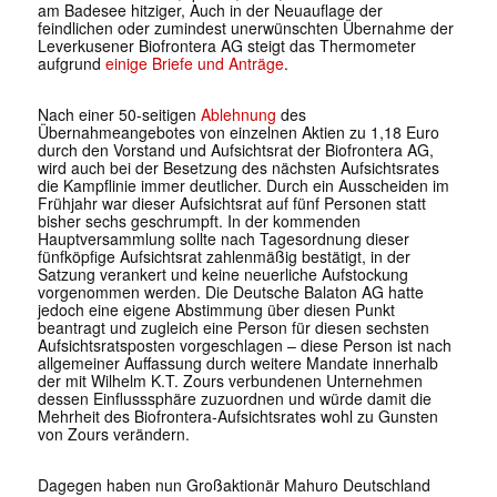
am Badesee hitziger, Auch in der Neuauflage der
feindlichen oder zumindest unerwünschten Übernahme der
Leverkusener Biofrontera AG steigt das Thermometer
aufgrund
einige Briefe und Anträge
.
Nach einer 50-seitigen
Ablehnung
des
Übernahmeangebotes von einzelnen Aktien zu 1,18 Euro
durch den Vorstand und Aufsichtsrat der Biofrontera AG,
wird auch bei der Besetzung des nächsten Aufsichtsrates
die Kampflinie immer deutlicher. Durch ein Ausscheiden im
Frühjahr war dieser Aufsichtsrat auf fünf Personen statt
bisher sechs geschrumpft. In der kommenden
Hauptversammlung sollte nach Tagesordnung dieser
fünfköpfige Aufsichtsrat zahlenmäßig bestätigt, in der
Satzung verankert und keine neuerliche Aufstockung
vorgenommen werden. Die Deutsche Balaton AG hatte
jedoch eine eigene Abstimmung über diesen Punkt
beantragt und zugleich eine Person für diesen sechsten
Aufsichtsratsposten vorgeschlagen – diese Person ist nach
allgemeiner Auffassung durch weitere Mandate innerhalb
der mit Wilhelm K.T. Zours verbundenen Unternehmen
dessen Einflusssphäre zuzuordnen und würde damit die
Mehrheit des Biofrontera-Aufsichtsrates wohl zu Gunsten
von Zours verändern.
Dagegen haben nun Großaktionär Mahuro Deutschland