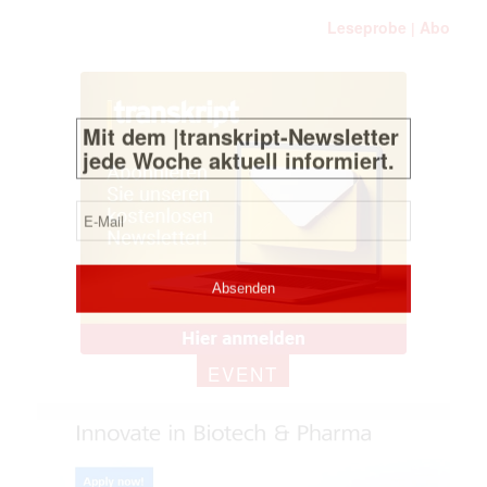
E-
Leseprobe
Abo
|
Mail
(erforderlich)
EVENT