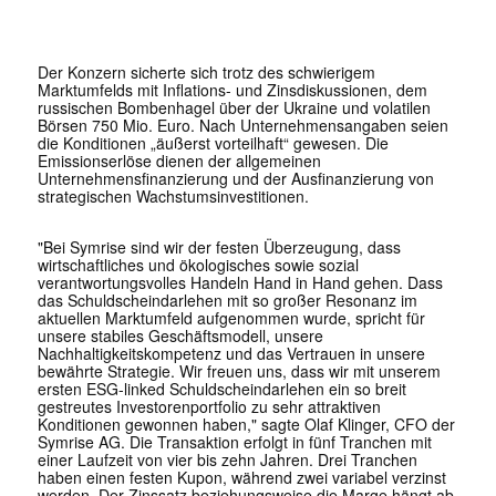
Der Konzern sicherte sich trotz des schwierigem
Marktumfelds mit Inflations- und Zinsdiskussionen, dem
russischen Bombenhagel über der Ukraine und volatilen
Börsen 750 Mio. Euro. Nach Unternehmensangaben seien
die Konditionen „äußerst vorteilhaft“ gewesen. Die
Emissionserlöse dienen der allgemeinen
Unternehmensfinanzierung und der Ausfinanzierung von
strategischen Wachstumsinvestitionen.
"Bei Symrise sind wir der festen Überzeugung, dass
wirtschaftliches und ökologisches sowie sozial
verantwortungsvolles Handeln Hand in Hand gehen. Dass
das Schuldscheindarlehen mit so großer Resonanz im
aktuellen Marktumfeld aufgenommen wurde, spricht für
unsere stabiles Geschäftsmodell, unsere
Nachhaltigkeitskompetenz und das Vertrauen in unsere
bewährte Strategie. Wir freuen uns, dass wir mit unserem
ersten ESG-linked Schuldscheindarlehen ein so breit
gestreutes Investorenportfolio zu sehr attraktiven
Konditionen gewonnen haben," sagte Olaf Klinger, CFO der
Symrise AG. Die Transaktion erfolgt in fünf Tranchen mit
einer Laufzeit von vier bis zehn Jahren. Drei Tranchen
haben einen festen Kupon, während zwei variabel verzinst
werden. Der Zinssatz beziehungsweise die Marge hängt ab