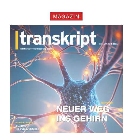
MAGAZIN
Mit dem |transkript-Newsletter
jede Woche aktuell informiert.
E-
Mail
(erforderlich)