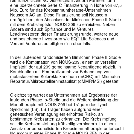
Die französische VC-Gesellschaft Andera Partners führt
eine überzeichnete Serie-C-Finanzierung in Höhe von 67,5
Mio. Euro für das Krebsimmuntherapie-Unternehmen
Nouscom AG an. Diese Finanzierung soll Nouscom
ermöglichen, den Abschluss der klinischen Phase II-Studie
mit dem Krebsimpfstoff NOUS-209 zu erreichen. Neben
Andera sind auch Bpifrance und M Ventures
Leadinvestoren dieser Finanzierungsrunde, weitere neue
und bestehende Investoren wie EQT Life Sciences und
Versant Ventures beteiligten sich ebenfalls.
In der laufenden randomisierten klinischen Phase II-Studie
wird die Kombination von NOUS-209, einem universellen
Impfstoff, der auf 209 gemeinsame Neoantigene abzielt, in
Kombination mit Pembrolizumab zur Behandlung von
metastasiertem Kolorektalkarzinom (mCRC) mit Mismatch-
Reparatur/Mikrosatelliteninstabilität (dMMR/MSI) getestet.
Gleichzeitig wartet das Unternehmen auf Ergebnisse der
laufenden Phase Ib-Studie und die Weiterentwicklung der
Monotherapie mit NOUS-209 bei Trägern des Lynch-
Syndroms (LS). LS-Träger haben aufgrund einer
genetischen Veranlagung ein erhöhtes Risiko, an
bestimmten Krebsarten zu erkranken. Die Krebsimpfung
soll die Krebsentstehung frühzeitig verhindern. In einem
Ansatz der personalisierten Krebsimmuntherapie untersucht
Nouscom in einer Phase Ib-Studie NOUS-PEV in der