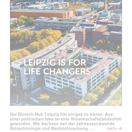
Mit dem |transkript-Newsletter
jede Woche aktuell informiert.
E-
Mail
(erforderlich)
Der Biotech-Hub Leipzig hat einiges zu bieten. Aus
einer politischen Idee ist eine Wissenschaftslandschaft
geworden: Wie Sachsen seit der Jahrtausendwende
➔
Biotechnologie und Medizinforschung …
mehr