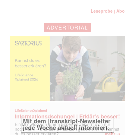
Leseprobe
Abo
|
ADVERTORIAL
LifeScienceXplained
Informationsdschungel | Erklär’s besser!
Ein DIY‑Vlog von einem Experten verwirrt dich nur
noch mehr – und deine Pflanzen gehen ein? 🤯 Kannst
➔
du es besser erklären?
mehr