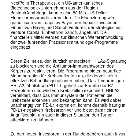
NextPoint Therapeutics, ein US-amerikanisches
Biotechnologie-Unternehmen aus der Region
Boston/Cambridge, konnte eine 80 Mio. US-Dollar
Finanzierungsrunde vermelden. Die Finanzierung wird
gemeinsam von Leaps by Bayer, der Impact-Investment-
Einheit von Bayer, und Sanofi Ventures, der strategischen
Venture-Capital-Einheit von Sanofi, angeführt. Die
finanziellen Mittel werden zur klinischen Weiterentwicklung
der zwei führenden Präzisionsimmunologie-Programme
eingesetzt.
Deren Ziel ist es, den kürzlich entdeckten HHLA2-Signalweg
zu blockieren und die Antitumor-Immunantworten des
Körpers zu reaktivieren. Die Programme bieten neuartige
Monotherapien für Krebspatienten an, die derzeit keine
effektiven Behandlungsoptionen haben. Das Tumorantigen
HHLA2, ähnlich wie PD-L1, gehört zur Familie der B7-
Rezeptoren und wird von Krebszellen exprimiert. HHLA2
verhindert, dass das Immunsystem der Patienten die
Krebszelle erkennen und bekämpfen kann. Es wird dabei
unabhängig von PD-L1 exprimiert, kommt deshalb häufig in
PD-L1-negativen Krebsarten vor und bietet damit einen
Angriffspunkt, um auch in dieser Situation den Tumor
attackieren zu können.
Zu den neuen Investoren in der Runde gehören auch Invus,