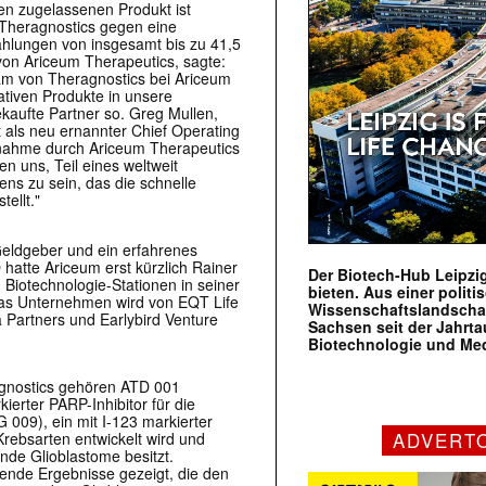
en zugelassenen Produkt ist
 Theragnostics gegen eine
ahlungen von insgesamt bis zu 41,5
von Ariceum Therapeutics, sagte:
am von Theragnostics bei Ariceum
ativen Produkte in unsere
ekaufte Partner so. Greg Mullen,
 als neu ernannter Chief Operating
rnahme durch Ariceum Therapeutics
n uns, Teil eines weltweit
s zu sein, das die schnelle
ellt."
 Geldgeber und ein erfahrenes
te Ariceum erst kürzlich Rainer
Der Biotech-Hub Leipzig
 Biotechnologie-Stationen in seiner
bieten. Aus einer politi
Das Unternehmen wird von EQT Life
Wissenschaftslandscha
 Partners und Earlybird Venture
Sachsen seit der Jahr
Biotechnologie und Me
gnostics gehören ATD 001
ierter PARP-Inhibitor für die
009), ein mit I-123 markierter
ADVERT
rebsarten entwickelt wird und
ende Glioblastome besitzt.
hende Ergebnisse gezeigt, die den