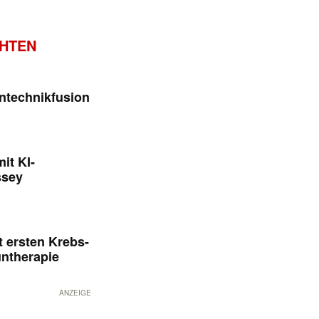
CHTEN
ntechnikfusion
it KI-
ssey
 ersten Krebs-
untherapie
ANZEIGE