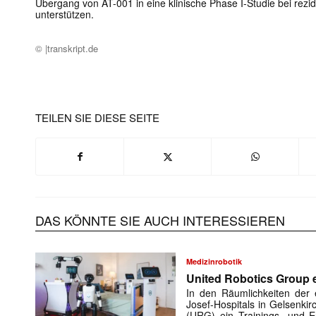
Übergang von AT-001 in eine klinische Phase I-Studie bei rezi
unterstützen.
© |transkript.de
TEILEN SIE DIESE SEITE
DAS KÖNNTE SIE AUCH INTERESSIEREN
Medizinrobotik
United Robotics Group e
In den Räumlichkeiten der e
Josef-Hospitals in Gelsenki
(URG) ein Trainings- und En