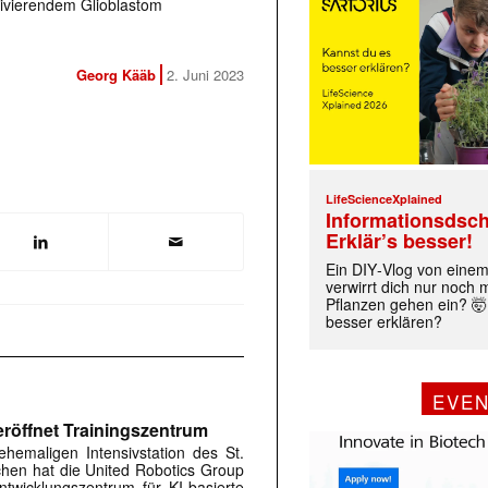
divierendem Glioblastom
Georg Kääb
2. Juni 2023
LifeScienceXplained
Informationsdsch
Erklär’s besser!
Ein DIY‑Vlog von eine
verwirrt dich nur noch
Pflanzen gehen ein? 🤯
besser erklären?
EVE
röffnet Trainingszentrum
hemaligen Intensivstation des St.
rchen hat die United Robotics Group
twicklungszentrum für KI-basierte