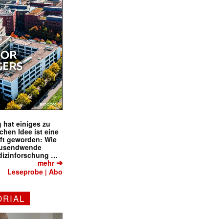
 hat einiges zu
schen Idee ist eine
ft geworden: Wie
tausendwende
dizinforschung …
➔
mehr
Leseprobe
Abo
|
ORIAL