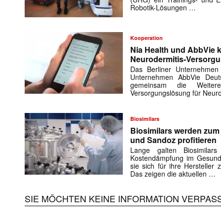
Robotik-Lösungen …
Kooperation
Nia Health und AbbVie k
Neurodermitis-Versorg
Das Berliner Unternehmen
Unternehmen AbbVie Deuts
gemeinsam die Weiteren
Versorgungslösung für Neuro
Biosimilars
Biosimilars werden zu
und Sandoz profitieren
Lange galten Biosimilar
Kostendämpfung im Gesundh
sie sich für ihre Herstelle
Das zeigen die aktuellen …
SIE MÖCHTEN KEINE INFORMATION VERPAS