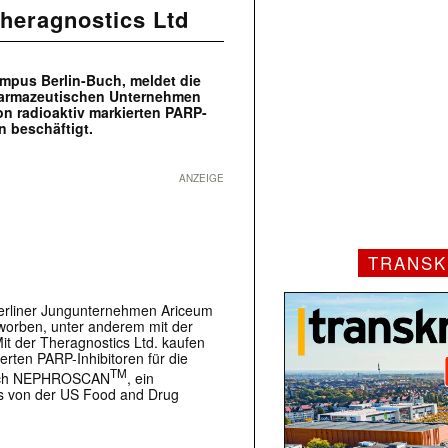
heragnostics Ltd
ampus Berlin-Buch, meldet die
harmazeutischen Unternehmen
von radioaktiv markierten PARP-
 beschäftigt.
ANZEIGE
TRANSK
Berliner Jungunternehmen Ariceum
worben, unter anderem mit der
Mit der Theragnostics Ltd. kaufen
ierten PARP-Inhibitoren für die
TM
 auch NEPHROSCAN
, ein
as von der US Food and Drug