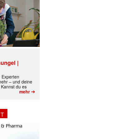
ungel |
m Experten
 mehr – und deine
 Kannst du es
➔
mehr
NT