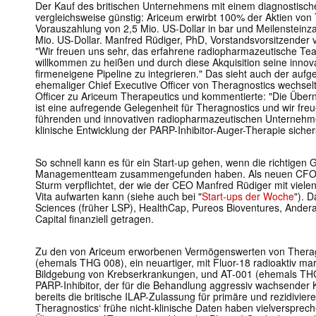
Der Kauf des britischen Unternehmens mit einem diagnostisch
vergleichsweise günstig: Ariceum erwirbt 100% der Aktien von
Vorauszahlung von 2,5 Mio. US-Dollar in bar und Meilensteinz
Mio. US-Dollar. Manfred Rüdiger, PhD, Vorstandsvorsitzender 
"Wir freuen uns sehr, das erfahrene radiopharmazeutische Te
willkommen zu heißen und durch diese Akquisition seine innov
firmeneigene Pipeline zu integrieren." Das sieht auch der aufg
ehemaliger Chief Executive Officer von Theragnostics wechselt
Officer zu Ariceum Therapeutics und kommentierte: "Die Übe
ist eine aufregende Gelegenheit für Theragnostics und wir freue
führenden und innovativen radiopharmazeutischen Unternehmen
klinische Entwicklung der PARP-Inhibitor-Auger-Therapie sicherst
So schnell kann es für ein Start-up gehen, wenn die richtigen
Managementteam zusammengefunden haben. Als neuen CFO hat
Sturm verpflichtet, der wie der CEO Manfred Rüdiger mit vielen
Vita aufwarten kann (siehe auch bei "
Start-ups der Woche
"). 
Sciences (früher LSP), HealthCap, Pureos Bioventures, Andera
Capital finanziell getragen.
Zu den von Ariceum erworbenen Vermögenswerten von Thera
(ehemals THG 008), ein neuartiger, mit Fluor-18 radioaktiv mark
Bildgebung von Krebserkrankungen, und AT-001 (ehemals THG 
PARP-Inhibitor, der für die Behandlung aggressiv wachsender K
bereits die britische ILAP-Zulassung für primäre und rezidivier
Theragnostics‘ frühe nicht-klinische Daten haben vielversprec