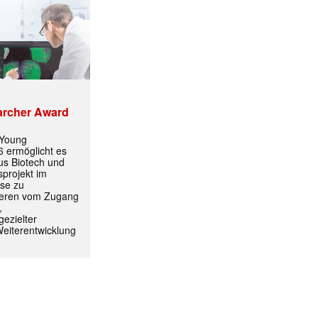
archer Award
 Young
 ermöglicht es
aus Biotech und
projekt im
yse zu
itieren vom Zugang
,
ezielter
Weiterentwicklung
✕