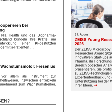
ooperieren bei
ung
31. August
 Nia Health und das Biopharma-
ZEISS Young Rese
chland bündeln ihre Kräfte, um
twicklung einer KI-gestützten
2026
dermitis-Patienten …
Der ZEISS Microscopy
Researcher Award 2026
innovativen Start-ups 
Pharma, ihr Forschungs
Bereich optischer Anal
m Wachstumsmotor: Fresenius
präsentieren. Sie prof
zu ZEISS-Technologien
s vor allem als Instrument zur
Expertenfeedback und g
eitswesen. Inzwischen entwickeln
Unterstützung bei der 
r zunehmend zum Wachstumstreiber.
➔
ihrer Ideen.
SEN?