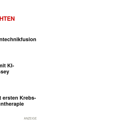
CHTEN
ntechnikfusion
it KI-
ssey
 ersten Krebs-
untherapie
ANZEIGE