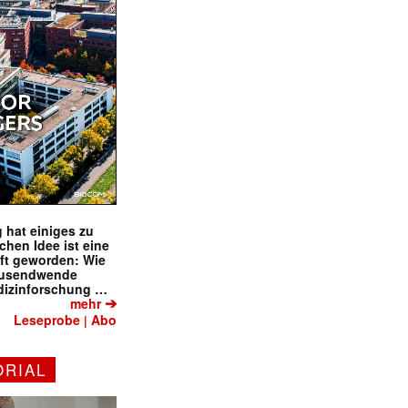
✕
 hat einiges zu
schen Idee ist eine
ft geworden: Wie
tausendwende
dizinforschung …
➔
mehr
Leseprobe
Abo
|
ORIAL