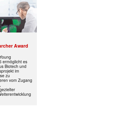
archer Award
 Young
 ermöglicht es
aus Biotech und
projekt im
yse zu
itieren vom Zugang
,
ezielter
Weiterentwicklung