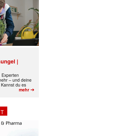
ungel |
m Experten
 mehr – und deine
 Kannst du es
➔
mehr
ormiert.
NT