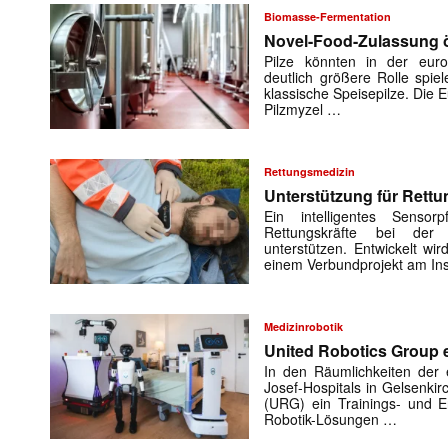
Biomasse-Fermentation
Novel-Food-Zulassung öf
Pilze könnten in der euro
deutlich größere Rolle spiel
klassische Speisepilze. Die
Pilzmyzel …
Rettungsmedizin
Unterstützung für Rettu
Ein intelligentes Sensorp
Rettungskräfte bei der 
unterstützen. Entwickelt w
einem Verbundprojekt am Ins
Mit dem
Medizinrobotik
United Robotics Group e
E-
In den Räumlichkeiten der e
Mail
Josef-Hospitals in Gelsenki
(erforderlich
(URG) ein Trainings- und En
Robotik-Lösungen …