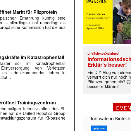
fnet Markt für Pilzprotein
päischen Ernährung künftig eine
en – allerdings nicht unbedingt als
 Europäische Kommission hat die aus
LifeScienceXplained
ngskräfte im Katastrophenfall
Informationsdsch
flaster soll im Katastrophenfall
Erklär’s besser!
Erstversorgung von Verletzten
Ein DIY‑Vlog von eine
ird es in den kommenden Jahren in
verwirrt dich nur noch
titut …
Pflanzen gehen ein? 🤯
besser erklären?
 |transkript-Newsletter jede Woche aktuell inf
röffnet Trainingszentrum
EVE
hemaligen Intensivstation des St.
rchen hat die United Robotics Group
)
twicklungszentrum für KI-basierte