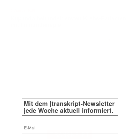
6. August 2026
Kupando behandelt ersten Krebs-Patienten
mit Immuntherapie
ANZEIGE
Mit dem |transkript-Newsletter
jede Woche aktuell informiert.
E-
Mail
TRANSKRIPT
(erforderlich)