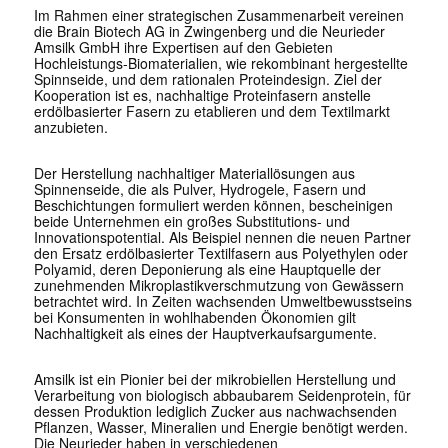
Im Rahmen einer strategischen Zusammenarbeit vereinen
die Brain Biotech AG in Zwingenberg und die Neurieder
Amsilk GmbH ihre Expertisen auf den Gebieten
Hochleistungs-Biomaterialien, wie rekombinant hergestellte
Spinnseide, und dem rationalen Proteindesign. Ziel der
Kooperation ist es, nachhaltige Proteinfasern anstelle
erdölbasierter Fasern zu etablieren und dem Textilmarkt
anzubieten.
Der Herstellung nachhaltiger Materiallösungen aus
Spinnenseide, die als Pulver, Hydrogele, Fasern und
Beschichtungen formuliert werden können, bescheinigen
beide Unternehmen ein großes Substitutions- und
Innovationspotential. Als Beispiel nennen die neuen Partner
den Ersatz erdölbasierter Textilfasern aus Polyethylen oder
Polyamid, deren Deponierung als eine Hauptquelle der
zunehmenden Mikroplastikverschmutzung von Gewässern
betrachtet wird. In Zeiten wachsenden Umweltbewusstseins
bei Konsumenten in wohlhabenden Ökonomien gilt
Nachhaltigkeit als eines der Hauptverkaufsargumente.
Amsilk ist ein Pionier bei der mikrobiellen Herstellung und
Verarbeitung von biologisch abbaubarem Seidenprotein, für
dessen Produktion lediglich Zucker aus nachwachsenden
Pflanzen, Wasser, Mineralien und Energie benötigt werden.
Die Neurieder haben in verschiedenen