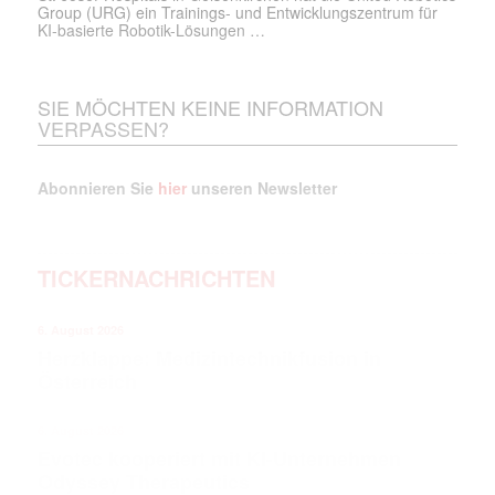
Group (URG) ein Trainings- und Entwicklungszentrum für
KI-basierte Robotik-Lösungen …
SIE MÖCHTEN KEINE INFORMATION
VERPASSEN?
Abonnieren Sie
hier
unseren Newsletter
TICKERNACHRICHTEN
6. August 2026
Herzklappe: Medizintechnikfusion in
Österreich
6. August 2026
Evotec kooperiert mit KI-Unternehmen
Odyssey Therapeutics