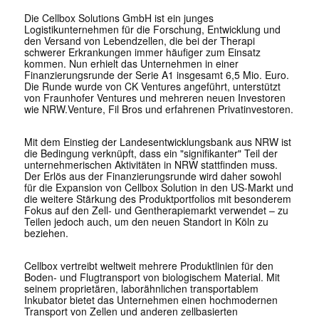
Die Cellbox Solutions GmbH ist ein junges
Logistikunternehmen für die Forschung, Entwicklung und
den Versand von Lebendzellen, die bei der Therapi
schwerer Erkrankungen immer häufiger zum Einsatz
kommen. Nun erhielt das Unternehmen in einer
Finanzierungsrunde der Serie A1 insgesamt 6,5 Mio. Euro.
Die Runde wurde von CK Ventures angeführt, unterstützt
von Fraunhofer Ventures und mehreren neuen Investoren
wie NRW.Venture, Fil Bros und erfahrenen Privatinvestoren.
Mit dem Einstieg der Landesentwicklungsbank aus NRW ist
die Bedingung verknüpft, dass ein "signifikanter" Teil der
unternehmerischen Aktivitäten in NRW stattfinden muss.
Der Erlös aus der Finanzierungsrunde wird daher sowohl
für die Expansion von Cellbox Solution in den US-Markt und
die weitere Stärkung des Produktportfolios mit besonderem
Fokus auf den Zell- und Gentherapiemarkt verwendet – zu
Teilen jedoch auch, um den neuen Standort in Köln zu
beziehen.
Cellbox vertreibt weltweit mehrere Produktlinien für den
Boden- und Flugtransport von biologischem Material. Mit
seinem proprietären, laborähnlichen transportablem
Inkubator bietet das Unternehmen einen hochmodernen
Transport von Zellen und anderen zellbasierten