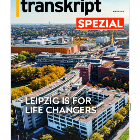
Mit dem |transkript-Newsletter
jede Woche aktuell informiert.
E-
Mail
(erforderlich)