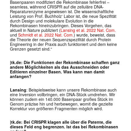
Basenpaaren modifiziert die Rekombinase fehlerfrei –
seamless, während CRISPR auf die zelluläre DNA-
Reparaturenzyme angewiesen ist. Die wissenschaftliche
Leistung von Prof. Buchholz‘ Labor ist, die neue Spezifität
durch Design und molekulare Evolution in die
Rekombinasen hineinzubringen. Dieses Vorgehen, das
aktuell in
Nature
publiziert (
Lansing et al. 2022 Nat. Com.
und
Schmidt et al. 2022 Nat. Com.
) wurde, beweist, dass
die Theorie der neuen Sequenzspezifität durch Protein
Engineering in der Praxis auch funktioniert und dem keine
Grenzen gesetzt sind.“
|tk.de: Die Funktionen der Rekombinase schaffen ganz
andere Möglichkeiten als das Ausschneiden oder
Editieren einzelner Basen. Was kann man damit
anfangen?
Lansing
: Beispielsweise kann unsere Rekombinase auch
eine Inversion vollbringen, ein DNA-Stück umdrehen. Wir
können zudem ein 140.000 Basenpaar großes Stück im
Genom präzise hin und herbewegen, womit die gezielte
Korrektur von größeren Fragmenten möglich wird.
|tk.de: Bei CRISPR klagen alle über die Patente, die
dieses Feld eng begrenzen. Ist das bei Rekombinasen