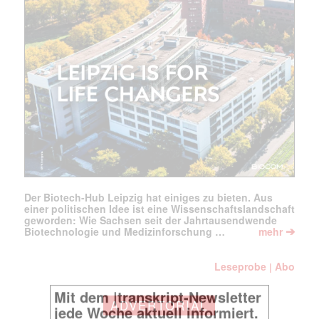
Der Biotech-Hub Leipzig hat einiges zu bieten. Aus
einer politischen Idee ist eine Wissenschaftslandschaft
geworden: Wie Sachsen seit der Jahrtausendwende
➔
Biotechnologie und Medizinforschung …
mehr
Leseprobe
Abo
|
ADVERTORIAL