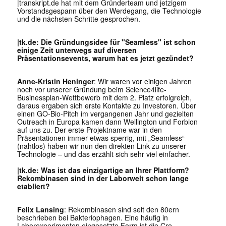
|transkript.de
hat mit dem Gründerteam und jetzigem
Vorstandsgespann über den Werdegang, die Technologie
und die nächsten Schritte gesprochen.
|tk.de: Die Gründungsidee für "Seamless" ist schon
einige Zeit unterwegs auf diversen
Präsentationsevents, warum hat es jetzt gezündet?
Anne-Kristin Heninger
: Wir waren vor einigen Jahren
noch vor unserer Gründung beim Science4life-
Businessplan-Wettbewerb mit dem 2. Platz erfolgreich,
daraus ergaben sich erste Kontakte zu Investoren. Über
einen GO-Bio-Pitch im vergangenen Jahr und gezielten
Outreach in Europa kamen dann Wellington und Forbion
auf uns zu. Der erste Projektname war in den
Präsentationen immer etwas sperrig, mit „Seamless“
(nahtlos) haben wir nun den direkten Link zu unserer
Technologie – und das erzählt sich sehr viel einfacher.
|tk.de: Was ist das einzigartige an Ihrer Plattform?
Rekombinasen sind in der Laborwelt schon lange
etabliert?
Felix Lansing
: Rekombinasen sind seit den 80ern
beschrieben bei Bakteriophagen. Eine häufig in
Laborexperimenten eingesetzte Form ist die Cre-