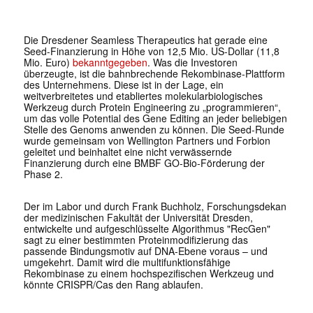
Die Dresdener Seamless Therapeutics hat gerade eine
Seed-Finanzierung in Höhe von 12,5 Mio. US-Dollar (11,8
Mio. Euro)
bekanntgegeben
. Was die Investoren
überzeugte, ist die bahnbrechende Rekombinase-Plattform
des Unternehmens. Diese ist in der Lage, ein
weitverbreitetes und etabliertes molekularbiologisches
Werkzeug durch Protein Engineering zu „programmieren“,
um das volle Potential des Gene Editing an jeder beliebigen
Stelle des Genoms anwenden zu können. Die Seed-Runde
wurde gemeinsam von Wellington Partners und Forbion
geleitet und beinhaltet eine nicht verwässernde
Finanzierung durch eine BMBF GO-Bio-Förderung der
Phase 2.
Der im Labor und durch Frank Buchholz, Forschungsdekan
der medizinischen Fakultät der Universität Dresden,
entwickelte und aufgeschlüsselte Algorithmus "RecGen"
sagt zu einer bestimmten Proteinmodifizierung das
passende Bindungsmotiv auf DNA-Ebene voraus – und
umgekehrt. Damit wird die multifunktionsfähige
Rekombinase zu einem hochspezifischen Werkzeug und
könnte CRISPR/Cas den Rang ablaufen.