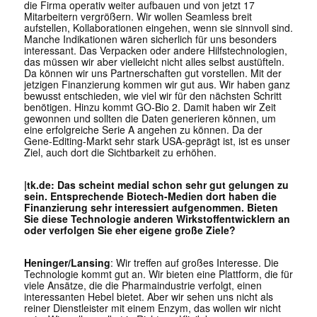
die Firma operativ weiter aufbauen und von jetzt 17
Mitarbeitern vergrößern. Wir wollen Seamless breit
aufstellen, Kollaborationen eingehen, wenn sie sinnvoll sind.
Manche Indikationen wären sicherlich für uns besonders
interessant. Das Verpacken oder andere Hilfstechnologien,
das müssen wir aber vielleicht nicht alles selbst austüfteln.
Da können wir uns Partnerschaften gut vorstellen. Mit der
jetzigen Finanzierung kommen wir gut aus. Wir haben ganz
bewusst entschieden, wie viel wir für den nächsten Schritt
benötigen. Hinzu kommt GO-Bio 2. Damit haben wir Zeit
gewonnen und sollten die Daten generieren können, um
eine erfolgreiche Serie A angehen zu können. Da der
Gene-Editing-Markt sehr stark USA-geprägt ist, ist es unser
Ziel, auch dort die Sichtbarkeit zu erhöhen.
|tk.de: Das scheint medial schon sehr gut gelungen zu
sein. Entsprechende Biotech-Medien dort haben die
Finanzierung sehr interessiert aufgenommen. Bieten
Sie diese Technologie anderen Wirkstoffentwicklern an
oder verfolgen Sie eher eigene große Ziele?
Heninger/Lansing
: Wir treffen auf großes Interesse. Die
Technologie kommt gut an. Wir bieten eine Plattform, die für
viele Ansätze, die die Pharmaindustrie verfolgt, einen
interessanten Hebel bietet. Aber wir sehen uns nicht als
reiner Dienstleister mit einem Enzym, das wollen wir nicht