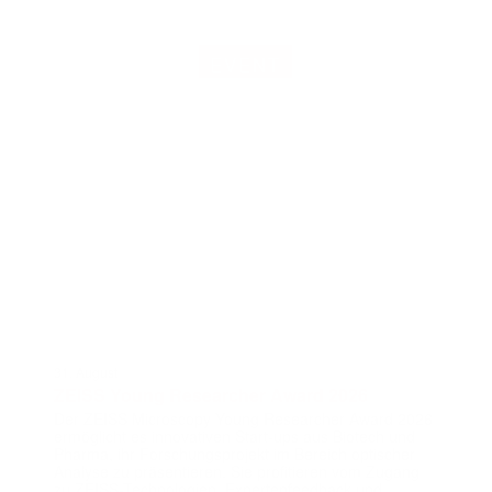
EVENT
31. August
ZEISS Young Researcher Award 2026
Der ZEISS Microscopy Young Researcher Award 2026
ermöglicht es innovativen Start-ups aus Biotech und
Pharma, ihr Forschungsprojekt im Bereich optischer
Analyse zu präsentieren. Sie profitieren vom Zugang
zu ZEISS-Technologien, Expertenfeedback und