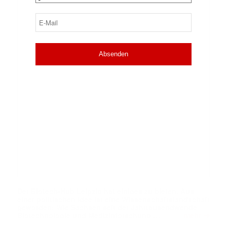
E-
Mail
(erforderlich)
Der Biotech-Hub Leipzig hat einiges zu bieten. Aus
einer politischen Idee ist eine Wissenschaftslandschaft
geworden: Wie Sachsen seit der Jahrtausendwende
➔
Biotechnologie und Medizinforschung …
mehr