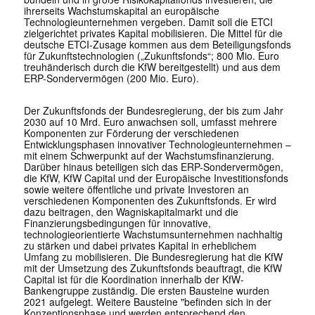
ihrerseits Wachstumskapital an europäische
Technologieunternehmen vergeben. Damit soll die ETCI
zielgerichtet privates Kapital mobilisieren. Die Mittel für die
deutsche ETCI-Zusage kommen aus dem Beteiligungsfonds
für Zukunftstechnologien („Zukunftsfonds“; 800 Mio. Euro
treuhänderisch durch die KfW bereitgestellt) und aus dem
ERP-Sondervermögen (200 Mio. Euro).
Der Zukunftsfonds der Bundesregierung, der bis zum Jahr
2030 auf 10 Mrd. Euro anwachsen soll, umfasst mehrere
Komponenten zur Förderung der verschiedenen
Entwicklungsphasen innovativer Technologieunternehmen –
mit einem Schwerpunkt auf der Wachstumsfinanzierung.
Darüber hinaus beteiligen sich das ERP-Sondervermögen,
die KfW, KfW Capital und der Europäische Investitionsfonds
sowie weitere öffentliche und private Investoren an
verschiedenen Komponenten des Zukunftsfonds. Er wird
dazu beitragen, den Wagniskapitalmarkt und die
Finanzierungsbedingungen für innovative,
technologieorientierte Wachstumsunternehmen nachhaltig
zu stärken und dabei privates Kapital in erheblichem
Umfang zu mobilisieren. Die Bundesregierung hat die KfW
mit der Umsetzung des Zukunftsfonds beauftragt, die KfW
Capital ist für die Koordination innerhalb der KfW-
Bankengruppe zuständig. Die ersten Bausteine wurden
2021 aufgelegt. Weitere Bausteine "befinden sich in der
Konzeptionsphase und werden entsprechend den