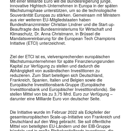
Mit einer Milliarde Euro will die Bundesregierung junge,
innovative Hightech-Unternehmen in Europa in der späten
Wachstumsphase unterstützen, um so die technologische
Souveränität Europas zu stärken. Gemeinsam mit Ministern
aus vier weiteren EU-Mitgliedstaaten haben
Bundesfinanzminister Christian Lindner und die Start-up-
Beauftragte des Bundesministeriums für Wirtschaft und
Klimaschutz, Dr. Anna Christmann, in Brüssel die
Mandatsvereinbarung für die European Tech Champions
Initiative (ETCI) unterzeichnet.
Ziel der ETCI ist es, vielversprechenden europäischen
Wachstumsunternehmen für späte Finanzierungsrunden
Kapital zur Verfügung zu stellen und dadurch die
Abhängigkeit von ausländischen Investitionen zu
reduzieren. Zum Start beteiligen sich Deutschland,
Frankreich, Spanien, Italien und Belgien sowie die
Europäische Investitionsbank-Gruppe (Europäische
Investitionsbank und Europäischer Investitionsfonds). Sie
stellen Mittel von bis zu 3,75 Mrd. Euro zur Verfügung –
darunter eine Milliarde Euro von deutscher Seite.
Die Initiative wurde im Februar 2022 als Eckpfeiler der
gesamteuropäischen Scale-up-Initiative von Frankreich und
Deutschland auf den Weg gebracht. Sie soll öffentliche
Mittel von beteiligten EU-Ländern und der EIB-Gruppe
bündeln und in große Risikokapitalfonds investieren, die