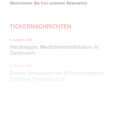
Abonnieren Sie
hier
unseren Newsletter
TICKERNACHRICHTEN
6. August 2026
Herzklappe: Medizintechnikfusion in
Österreich
6. August 2026
Evotec kooperiert mit KI-Unternehmen
Odyssey Therapeutics
6. August 2026
Kupando behandelt ersten Krebs-Patienten
mit Immuntherapie
ANZEIGE