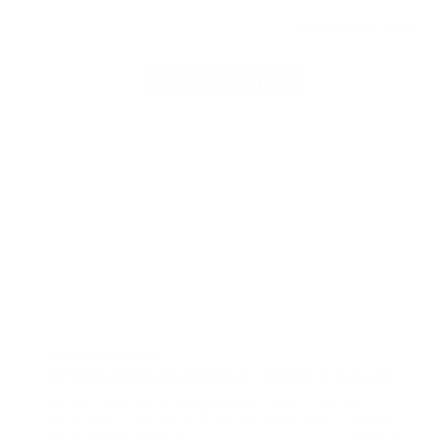
Leseprobe
Abo
|
ADVERTORIAL
LifeScienceXplained
Informationsdschungel | Erklär’s besser!
Ein DIY‑Vlog von einem Experten verwirrt dich nur
noch mehr – und deine Pflanzen gehen ein? 🤯 Kannst
➔
du es besser erklären?
mehr